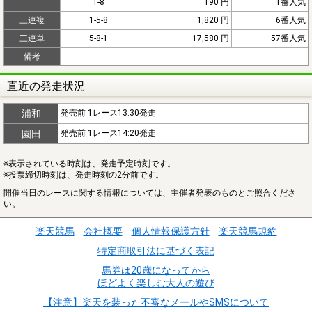
1-8
190 円
1番人気
三連複
1-5-8
1,820 円
6番人気
三連単
5-8-1
17,580 円
57番人気
備考
直近の発走状況
浦和
発売前 1レース13:30発走
園田
発売前 1レース14:20発走
※表示されている時刻は、発走予定時刻です。
※投票締切時刻は、発走時刻の2分前です。
開催当日のレースに関する情報については、主催者発表のものとご照合くださ
い。
楽天競馬
会社概要
個人情報保護方針
楽天競馬規約
特定商取引法に基づく表記
馬券は20歳になってから
ほどよく楽しむ大人の遊び
【注意】楽天を装った不審なメールやSMSについて