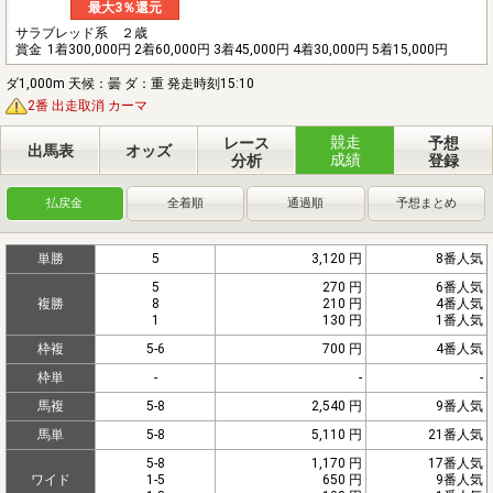
最大3％還元
サラブレッド系 ２歳
賞金
1着300,000円 2着60,000円 3着45,000円 4着30,000円 5着15,000円
ダ1,000m 天候：曇 ダ：重 発走時刻15:10
2番 出走取消 カーマ
競走
レース
予想
出馬表
オッズ
成績
分析
登録
払戻金
全着順
通過順
予想まとめ
単勝
5
3,120 円
8番人気
5
270 円
6番人気
複勝
8
210 円
4番人気
1
130 円
1番人気
枠複
5-6
700 円
4番人気
枠単
-
-
-
馬複
5-8
2,540 円
9番人気
馬単
5-8
5,110 円
21番人気
5-8
1,170 円
17番人気
ワイド
1-5
650 円
9番人気