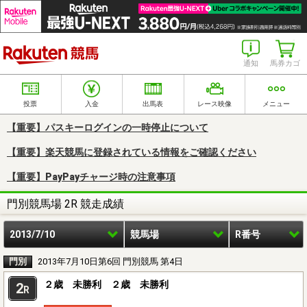
楽天競馬
通知
馬券カゴ
投票
入金
出馬表
レース映像
メニュー
【重要】パスキーログインの一時停止について
【重要】楽天競馬に登録されている情報をご確認ください
【重要】PayPayチャージ時の注意事項
門別競馬場 2R 競走成績
2013/7/10
競馬場
R番号
門別
2013年7月10日第6回 門別競馬 第4日
２歳 未勝利 ２歳 未勝利
2
R