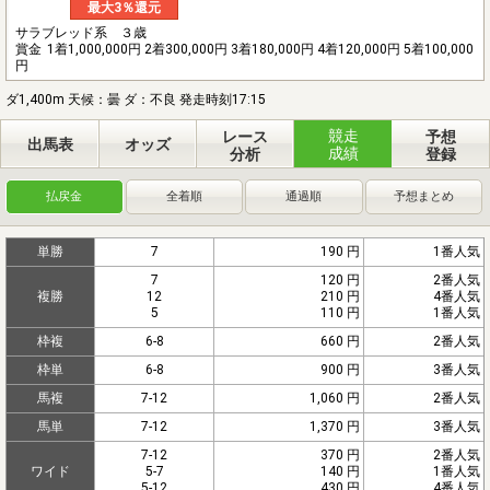
最大3％還元
サラブレッド系 ３歳
賞金
1着1,000,000円 2着300,000円 3着180,000円 4着120,000円 5着100,000
円
ダ1,400m 天候：曇 ダ：不良 発走時刻17:15
競走
レース
予想
出馬表
オッズ
成績
分析
登録
払戻金
全着順
通過順
予想まとめ
単勝
7
190 円
1番人気
7
120 円
2番人気
複勝
12
210 円
4番人気
5
110 円
1番人気
枠複
6-8
660 円
2番人気
枠単
6-8
900 円
3番人気
馬複
7-12
1,060 円
2番人気
馬単
7-12
1,370 円
3番人気
7-12
370 円
2番人気
ワイド
5-7
140 円
1番人気
5-12
430 円
4番人気