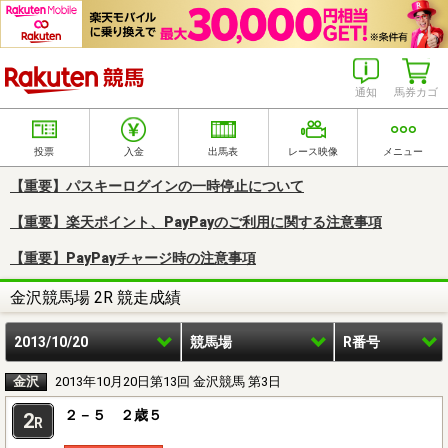
楽天競馬
通知
馬券カゴ
投票
入金
出馬表
レース映像
メニュー
【重要】パスキーログインの一時停止について
【重要】楽天ポイント、PayPayのご利用に関する注意事項
【重要】PayPayチャージ時の注意事項
金沢競馬場 2R 競走成績
2013/10/20
競馬場
R番号
金沢
2013年10月20日第13回 金沢競馬 第3日
２－５ ２歳５
2
R