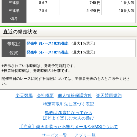
三連複
5-6-7
740 円
1番人気
三連単
7-5-6
5,490 円
15番人気
備考
直近の発走状況
帯広ば
発売中 8レース18:35発走
（最大1％還元）
佐賀
発売中 5レース18:15発走
（最大1％還元）
※表示されている時刻は、発走予定時刻です。
※投票締切時刻は、発走時刻の2分前です。
開催当日のレースに関する情報については、主催者発表のものとご照合くださ
い。
楽天競馬
会社概要
個人情報保護方針
楽天競馬規約
特定商取引法に基づく表記
馬券は20歳になってから
ほどよく楽しむ大人の遊び
【注意】楽天を装った不審なメールやSMSについて
サービス一覧
アプリ一覧