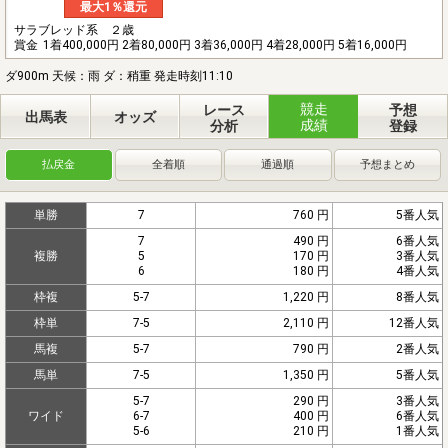
最大1％還元
サラブレッド系 ２歳
賞金
1着400,000円 2着80,000円 3着36,000円 4着28,000円 5着16,000円
ダ900m 天候：雨 ダ：稍重 発走時刻11:10
競走
レース
予想
出馬表
オッズ
成績
分析
登録
払戻金
全着順
通過順
予想まとめ
単勝
7
760 円
5番人気
7
490 円
6番人気
複勝
5
170 円
3番人気
6
180 円
4番人気
枠複
5-7
1,220 円
8番人気
枠単
7-5
2,110 円
12番人気
馬複
5-7
790 円
2番人気
馬単
7-5
1,350 円
5番人気
5-7
290 円
3番人気
ワイド
6-7
400 円
6番人気
5-6
210 円
1番人気