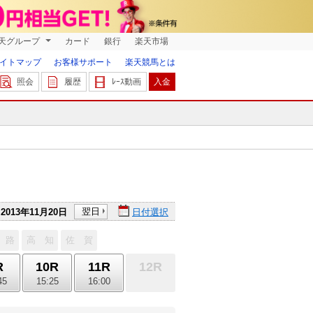
天グループ
カード
銀行
楽天市場
イトマップ
お客様サポート
楽天競馬とは
照会
履歴
ﾚｰｽ動画
入金
翌日
2013年11月20日
日付選択
 路
高 知
佐 賀
R
10R
11R
12R
45
15:25
16:00