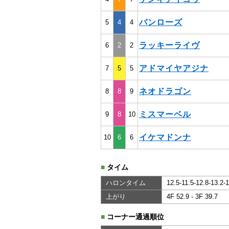
バンローズ
5
4
4
ラッキーライヴ
6
2
2
アドマイヤアジナ
7
5
5
ネオドラゴン
8
8
9
ミスマーベル
9
8
10
イケマドンナ
10
6
6
■
タイム
ハロンタイム
12.5-11.5-12.8-13.2-
上がり
4F 52.9 - 3F 39.7
■
コーナー通過順位