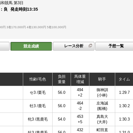
浦和競馬
第3日
：
良
発走時刻
13:35
00円
3着170,000円
4着130,000円
5着100,000円
レース分析
予想一覧
競走成績
負担
馬体重
性齢/毛色
騎手
タイム
重量
増減
494
御神訓
セ3 /栗毛
56.0
1:29.7
+2
(小林)
464
左海誠
牡3 /鹿毛
56.0
1:30.2
-2
(船橋)
453
真島大
牝3 /黒鹿毛
54.0
1:30.3
+5
(大井)
432
町田直
牡3 /青鹿毛
56.0
1:31.0