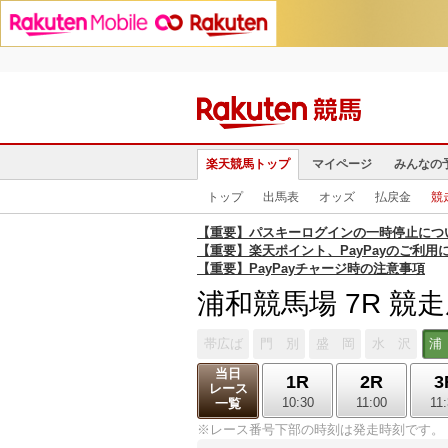
楽天競馬トップ
マイページ
みんなの
トップ
出馬表
オッズ
払戻金
競
【重要】パスキーログインの一時停止につ
【重要】楽天ポイント、PayPayのご利用
【重要】PayPayチャージ時の注意事項
浦和競馬場 7R 競
帯広ば
門 別
盛 岡
水 沢
浦
当日
1R
2R
3
レース
10:30
11:00
11
一覧
※レース番号下部の時刻は発走時刻です。