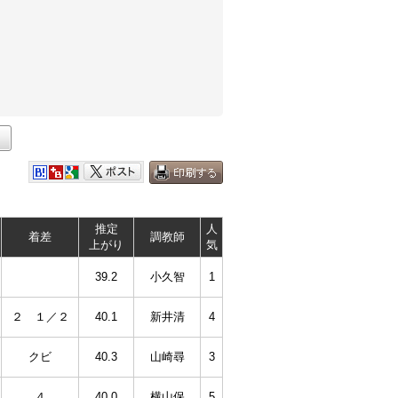
推定
人
着差
調教師
上がり
気
39.2
小久智
1
２ １／２
40.1
新井清
4
クビ
40.3
山崎尋
3
４
40.0
横山保
5