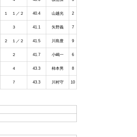
１ １／２
40.4
山越光
2
３
41.1
矢野義
7
２ １／２
41.5
川島豊
9
２
41.7
小嶋一
6
４
43.3
柿本男
8
７
43.3
川村守
10