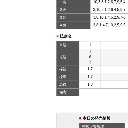
１角
10,3,8,1,2,6,7,9,5,4
２角
3,10,8,1,2,6,4,5,9,7
３角
3,8,10,1,4,5,2,9,7-6
４角
3,8,1,4,7,10,2,5,9-6
■
払戻金
単勝
1
1
複勝
8
3
枠複
1-7
枠単
1-7
馬複
1-8
備考
■
本日の発売情報
帯広ば
競馬場