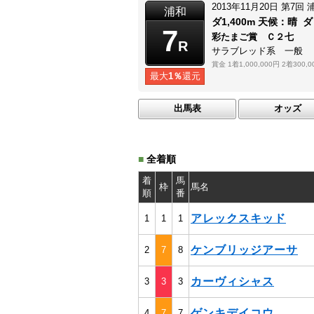
2013年11月20日
第7回
浦和
ダ1,400m
天候：
晴
ダ
7
彩たまご賞 Ｃ２七
R
サラブレッド系 一般
賞金
1着1,000,000円
2着300,0
最大
1％
還元
出馬表
オッズ
■
全着順
着
馬
枠
馬名
順
番
アレックスキッド
1
1
1
ケンブリッジアーサ
2
7
8
カーヴィシャス
3
3
3
ゲンキデイコウ
4
7
7