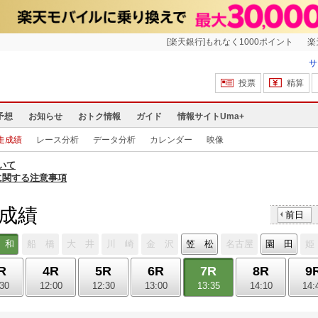
[楽天銀行]もれなく1000ポイント
楽
サ
投票
精算
予想
お知らせ
おトク情報
ガイド
情報サイトUma+
走成績
レース分析
データ分析
カレンダー
映像
いて
に関する注意事項
走成績
前日
 和
船 橋
大 井
川 崎
金 沢
笠 松
名古屋
園 田
姫
R
4R
5R
6R
7R
8R
9
:30
12:00
12:30
13:00
13:35
14:10
14: