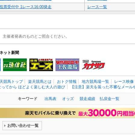
投票受付中 1レース16:00発走
レース一覧
、主催者発表のものとご照合ください。
ネット新聞
天競馬トップ
楽天競馬とは
おトク情報
地方競馬場一覧
レース映像
なってから ほどよく楽しむ大人の遊び
【注意】楽天を装った不審なメールや
キーワード
出馬表
オッズ
競走成績
払戻金一覧
お問い合わせ一覧