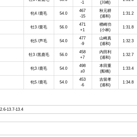
-1
(川崎)
467
秋元耕
牝4 /鹿毛
54.0
1:31.2
-15
(浦和)
471
楢崎功
牡3 /栗毛
56.0
1:31.8
+1
(小林)
477
山崎真
牝5 /芦毛
54.0
1:32.3
-9
(浦和)
458
内田利
牡3 /黒鹿毛
56.0
1:32.7
+7
(浦和)
498
本田重
牝3 /鹿毛
54.0
1:33.4
±0
(船橋)
453
吉留孝
牝5 /鹿毛
54.0
1:34.8
-6
(浦和)
12.6-13.7-13.4