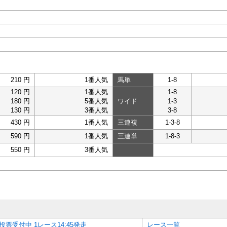
210 円
1番人気
馬単
1-8
120 円
1番人気
1-8
180 円
5番人気
ワイド
1-3
130 円
3番人気
3-8
430 円
1番人気
三連複
1-3-8
590 円
1番人気
三連単
1-8-3
550 円
3番人気
投票受付中 1レース14:45発走
レース一覧