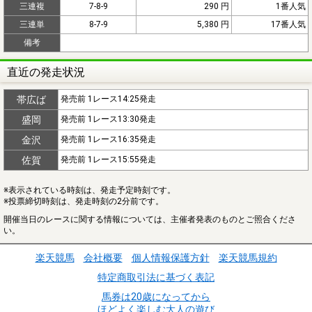
三連複
7-8-9
290 円
1番人気
三連単
8-7-9
5,380 円
17番人気
備考
直近の発走状況
帯広ば
発売前 1レース14:25発走
盛岡
発売前 1レース13:30発走
金沢
発売前 1レース16:35発走
佐賀
発売前 1レース15:55発走
※表示されている時刻は、発走予定時刻です。
※投票締切時刻は、発走時刻の2分前です。
開催当日のレースに関する情報については、主催者発表のものとご照合くださ
い。
楽天競馬
会社概要
個人情報保護方針
楽天競馬規約
特定商取引法に基づく表記
馬券は20歳になってから
ほどよく楽しむ大人の遊び