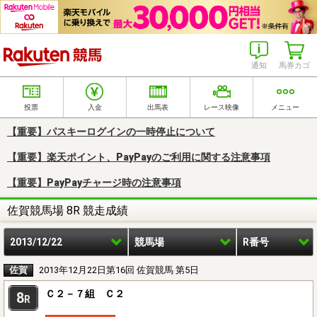
楽天競馬
通知
馬券カゴ
投票
入金
出馬表
レース映像
メニュー
【重要】パスキーログインの一時停止について
【重要】楽天ポイント、PayPayのご利用に関する注意事項
【重要】PayPayチャージ時の注意事項
佐賀競馬場 8R 競走成績
2013/12/22
競馬場
R番号
佐賀
2013年12月22日第16回 佐賀競馬 第5日
Ｃ２－７組 Ｃ２
8
R