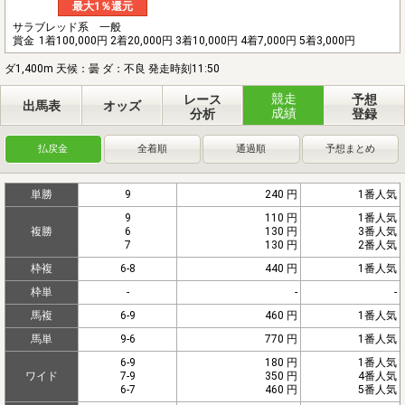
最大1％還元
サラブレッド系 一般
賞金
1着100,000円 2着20,000円 3着10,000円 4着7,000円 5着3,000円
ダ1,400m 天候：曇 ダ：不良 発走時刻11:50
競走
レース
予想
出馬表
オッズ
成績
分析
登録
払戻金
全着順
通過順
予想まとめ
単勝
9
240 円
1番人気
9
110 円
1番人気
複勝
6
130 円
3番人気
7
130 円
2番人気
枠複
6-8
440 円
1番人気
枠単
-
-
-
馬複
6-9
460 円
1番人気
馬単
9-6
770 円
1番人気
6-9
180 円
1番人気
ワイド
7-9
350 円
4番人気
6-7
460 円
5番人気