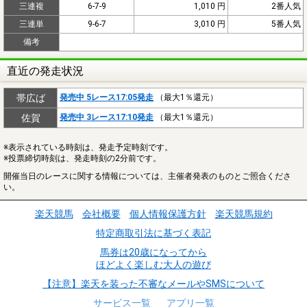
三連複
6-7-9
1,010 円
2番人気
三連単
9-6-7
3,010 円
5番人気
備考
直近の発走状況
帯広ば
発売中 5レース17:05発走
（最大1％還元）
佐賀
発売中 3レース17:10発走
（最大1％還元）
※表示されている時刻は、発走予定時刻です。
※投票締切時刻は、発走時刻の2分前です。
開催当日のレースに関する情報については、主催者発表のものとご照合くださ
い。
楽天競馬
会社概要
個人情報保護方針
楽天競馬規約
特定商取引法に基づく表記
馬券は20歳になってから
ほどよく楽しむ大人の遊び
【注意】楽天を装った不審なメールやSMSについて
サービス一覧
アプリ一覧