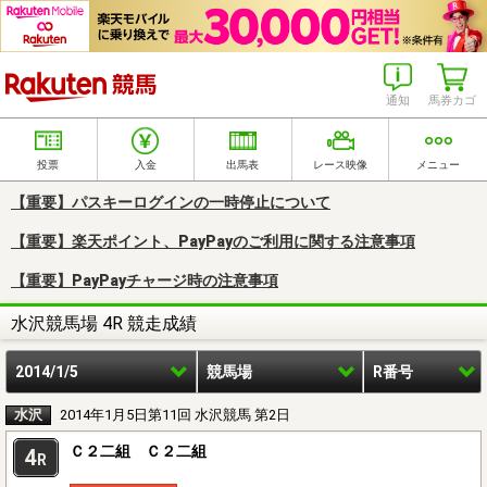
楽天競馬
通知
馬券カゴ
投票
入金
出馬表
レース映像
メニュー
【重要】パスキーログインの一時停止について
【重要】楽天ポイント、PayPayのご利用に関する注意事項
【重要】PayPayチャージ時の注意事項
水沢競馬場 4R 競走成績
2014/1/5
競馬場
R番号
水沢
2014年1月5日第11回 水沢競馬 第2日
Ｃ２二組 Ｃ２二組
4
R