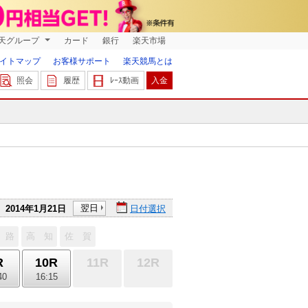
天グループ
カード
銀行
楽天市場
イトマップ
お客様サポート
楽天競馬とは
照会
履歴
ﾚｰｽ動画
入金
翌日
2014年1月21日
日付選択
 路
高 知
佐 賀
R
10R
11R
12R
40
16:15