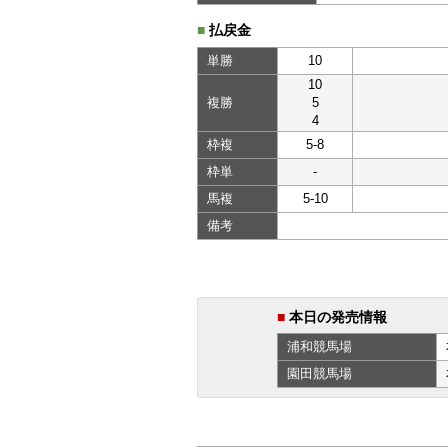
■
払戻金
単勝
10
10
複勝
5
4
枠複
5-8
枠単
-
馬複
5-10
備考
■
本日の発売情報
浦和
競馬場
園田
競馬場