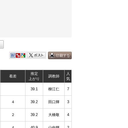
推定
人
着差
調教師
上がり
気
39.1
柳江仁
7
４
39.2
田口輝
3
２
39.2
大橋敬
4
４
40.9
山中輝
2