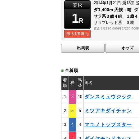
2014年1月21日
第18回
笠松
ダ1,400m
天候：
晴
ダ
1
サラ系３歳４組 ３歳
R
サラブレッド系 ３歳
賞金
1着180,000円
2着36,000
最大
1％
還元
出馬表
オッズ
■
全着順
着
馬
枠
馬名
順
番
ダンスミュウジック
1
8
10
ミツアキダイチャン
2
5
5
マユノトップスター
3
4
4
ダイヤモンドキッス
4
3
3