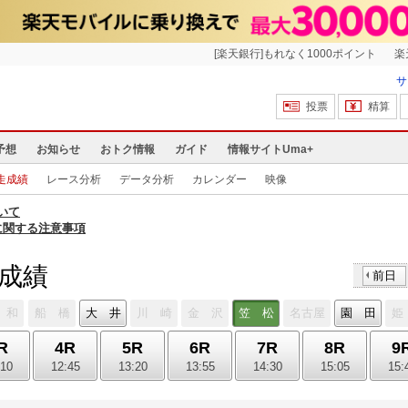
[楽天銀行]もれなく1000ポイント
楽
サ
投票
精算
予想
お知らせ
おトク情報
ガイド
情報サイトUma+
走成績
レース分析
データ分析
カレンダー
映像
いて
に関する注意事項
走成績
前日
 和
船 橋
大 井
川 崎
金 沢
笠 松
名古屋
園 田
姫
R
4R
5R
6R
7R
8R
9
:10
12:45
13:20
13:55
14:30
15:05
15: