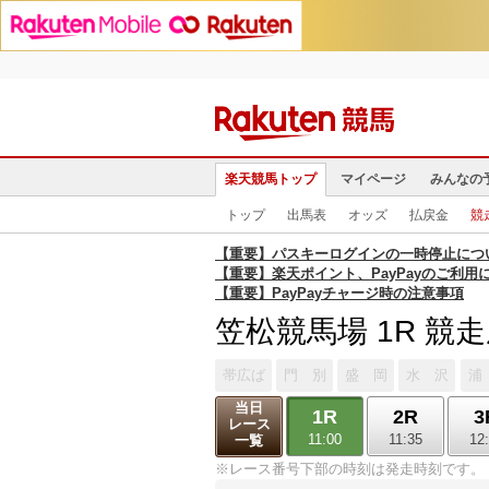
楽天競馬トップ
マイページ
みんなの
トップ
出馬表
オッズ
払戻金
競
【重要】パスキーログインの一時停止につ
【重要】楽天ポイント、PayPayのご利用
【重要】PayPayチャージ時の注意事項
笠松競馬場 1R 競
帯広ば
門 別
盛 岡
水 沢
浦
当日
1R
2R
3
レース
11:00
11:35
12
一覧
※レース番号下部の時刻は発走時刻です。