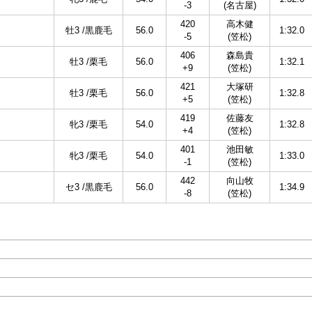
-3
(名古屋)
420
高木健
牡3 /黒鹿毛
56.0
1:32.0
-5
(笠松)
406
森島貴
牡3 /栗毛
56.0
1:32.1
+9
(笠松)
421
大塚研
牡3 /栗毛
56.0
1:32.8
+5
(笠松)
419
佐藤友
牝3 /栗毛
54.0
1:32.8
+4
(笠松)
401
池田敏
牝3 /栗毛
54.0
1:33.0
-1
(笠松)
442
向山牧
セ3 /黒鹿毛
56.0
1:34.9
-8
(笠松)