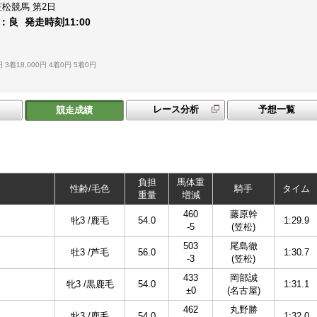
笠松競馬
第2日
：
良
発走時刻
11:00
４
円
3着18,000円
4着0円
5着0円
レース分析
予想一覧
競走成績
負担
馬体重
性齢/毛色
騎手
タイム
重量
増減
460
藤原幹
牝3 /鹿毛
54.0
1:29.9
-5
(笠松)
503
尾島徹
牡3 /芦毛
56.0
1:30.7
-3
(笠松)
433
岡部誠
牝3 /黒鹿毛
54.0
1:31.1
±0
(名古屋)
462
丸野勝
牝3 /鹿毛
54.0
1:32.0