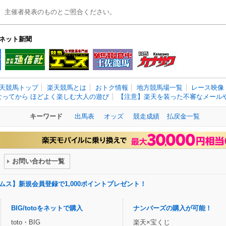
、主催者発表のものとご照合ください。
ネット新聞
天競馬トップ
楽天競馬とは
おトク情報
地方競馬場一覧
レース映像
なってから ほどよく楽しむ大人の遊び
【注意】楽天を装った不審なメールや
キーワード
出馬表
オッズ
競走成績
払戻金一覧
お問い合わせ一覧
ドリームス】新規会員登録で1,000ポイントプレゼント！
BIG/totoをネットで購入
ナンバーズの購入が可能！
toto・BIG
楽天×宝くじ