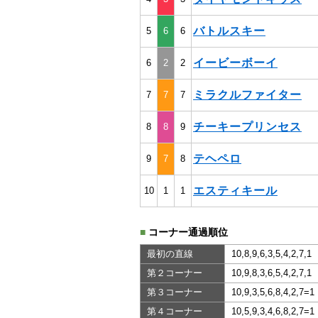
バトルスキー
5
6
6
イービーボーイ
6
2
2
ミラクルファイター
7
7
7
チーキープリンセス
8
8
9
テヘペロ
9
7
8
エスティキール
10
1
1
■
コーナー通過順位
最初の直線
10,8,9,6,3,5,4,2,7,1
第２コーナー
10,9,8,3,6,5,4,2,7,1
第３コーナー
10,9,3,5,6,8,4,2,7=1
第４コーナー
10,5,9,3,4,6,8,2,7=1