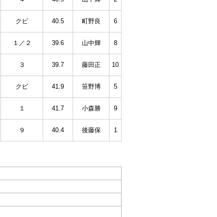
クビ
40.5
町野良
6
１／２
39.6
山中輝
8
３
39.7
藤田正
10
クビ
41.9
笹野博
5
１
41.7
小森勝
9
９
40.4
後藤保
1