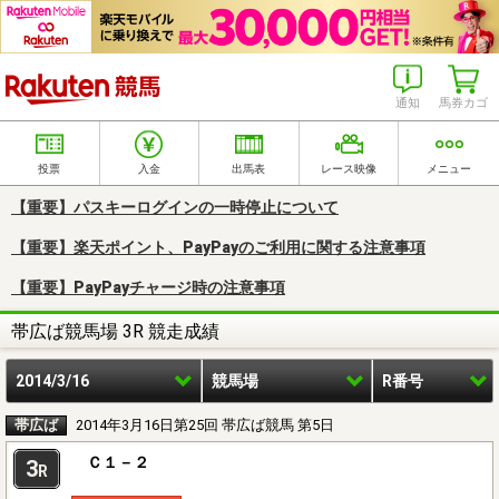
楽天競馬
通知
馬券カゴ
投票
入金
出馬表
レース映像
メニュー
【重要】パスキーログインの一時停止について
【重要】楽天ポイント、PayPayのご利用に関する注意事項
【重要】PayPayチャージ時の注意事項
帯広ば競馬場 3R 競走成績
2014/3/16
競馬場
R番号
帯広ば
2014年3月16日第25回 帯広ば競馬 第5日
Ｃ１－２
3
R