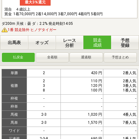
最大3％還元
混合 ４歳以上
賞金
1着70,000円 2着14,000円 3着7,000円 4着0円 5着0円
ダ200m 天候：曇 ダ：2.2% 発走時刻14:05
1番 競走除外 ヒノデタイガー
競走
レース
予想
出馬表
オッズ
成績
分析
登録
払戻金
全着順
通過順
予想まとめ
単勝
2
420 円
2番人気
2
110 円
2番人気
複勝
3
120 円
3番人気
8
100 円
1番人気
枠複
-
-
-
枠単
-
-
-
馬複
2-3
1,020 円
4番人気
馬単
2-3
1,570 円
7番人気
ワイド
-
-
-
三連複
2-3-8
690 円
1番人気