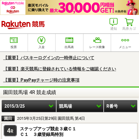
楽天競馬
通知
馬券カゴ
投票
入金
出馬表
レース映像
メニュー
【重要】パスキーログインの一時停止について
【重要】楽天競馬に登録されている情報をご確認ください
【重要】PayPayチャージ時の注意事項
園田競馬場 4R 競走成績
2015/3/25
競馬場
R番号
園田
2015年3月25日第29回 園田競馬 第4日
ステップアップ競走３歳Ｃ１
4
R
Ｃ１ ３歳登録馬特別