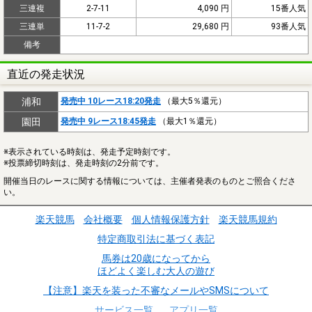
三連複
2-7-11
4,090 円
15番人気
三連単
11-7-2
29,680 円
93番人気
備考
直近の発走状況
浦和
発売中 10レース18:20発走
（最大5％還元）
園田
発売中 9レース18:45発走
（最大1％還元）
※表示されている時刻は、発走予定時刻です。
※投票締切時刻は、発走時刻の2分前です。
開催当日のレースに関する情報については、主催者発表のものとご照合くださ
い。
楽天競馬
会社概要
個人情報保護方針
楽天競馬規約
特定商取引法に基づく表記
馬券は20歳になってから
ほどよく楽しむ大人の遊び
【注意】楽天を装った不審なメールやSMSについて
サービス一覧
アプリ一覧