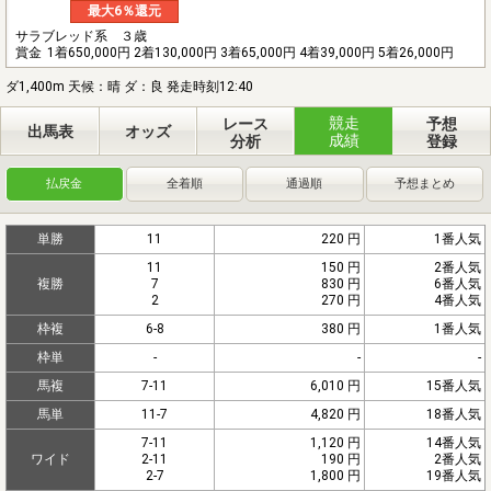
最大6％還元
サラブレッド系 ３歳
賞金
1着650,000円 2着130,000円 3着65,000円 4着39,000円 5着26,000円
ダ1,400m 天候：晴 ダ：良 発走時刻12:40
競走
レース
予想
出馬表
オッズ
成績
分析
登録
払戻金
全着順
通過順
予想まとめ
単勝
11
220 円
1番人気
11
150 円
2番人気
複勝
7
830 円
6番人気
2
270 円
4番人気
枠複
6-8
380 円
1番人気
枠単
-
-
-
馬複
7-11
6,010 円
15番人気
馬単
11-7
4,820 円
18番人気
7-11
1,120 円
14番人気
ワイド
2-11
190 円
2番人気
2-7
1,800 円
19番人気