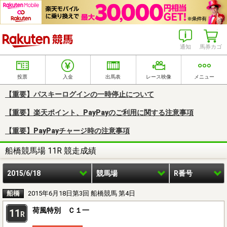
楽天競馬
通知
馬券カゴ
投票
入金
出馬表
レース映像
メニュー
【重要】パスキーログインの一時停止について
【重要】楽天ポイント、PayPayのご利用に関する注意事項
【重要】PayPayチャージ時の注意事項
船橋競馬場 11R 競走成績
2015/6/18
競馬場
R番号
船橋
2015年6月18日第3回 船橋競馬 第4日
荷風特別 Ｃ１一
11
R