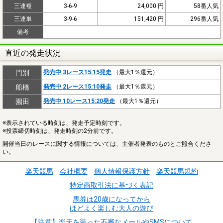
三連複
3-6-9
24,000 円
58番人気
三連単
3-9-6
151,420 円
296番人気
備考
直近の発走状況
門別
発売中 3レース15:15発走
（最大1％還元）
船橋
発売中 2レース15:10発走
（最大1％還元）
園田
発売中 10レース15:20発走
（最大1％還元）
※表示されている時刻は、発走予定時刻です。
※投票締切時刻は、発走時刻の2分前です。
開催当日のレースに関する情報については、主催者発表のものとご照合くださ
い。
楽天競馬
会社概要
個人情報保護方針
楽天競馬規約
特定商取引法に基づく表記
馬券は20歳になってから
ほどよく楽しむ大人の遊び
【注意】楽天を装った不審なメールやSMSについて