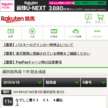
楽天競馬
通知
馬券カゴ
投票
入金
出馬表
レース映像
メニュー
【重要】パスキーログインの一時停止について
【重要】楽天競馬に登録されている情報をご確認ください
【重要】PayPayチャージ時の注意事項
園田競馬場 11R 競走成績
2015/6/18
競馬場
R番号
園田
2015年6月18日第7回 園田競馬 第2日
なでしこ賞Ｃ１ Ｃ１ ４歳以
11
R
上