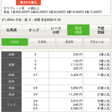
最大6％還元
サラブレッド系 ４歳以上
賞金
1着300,000円 2着60,000円 3着30,000円 4着18,000円 5着12,000円
ダ1,400m 天候：曇 ダ：稍重 発走時刻16:30
競走
レース
予想
出馬表
オッズ
成績
分析
登録
払戻金
全着順
通過順
予想まとめ
単勝
3
230 円
2番人気
3
130 円
2番人気
複勝
9
1,110 円
9番人気
6
420 円
4番人気
枠複
3-7
3,420 円
11番人気
枠単
-
-
-
馬複
3-9
9,850 円
22番人気
馬単
3-9
11,290 円
27番人気
3-9
3,510 円
30番人気
ワイド
3-6
640 円
5番人気
6-9
6,580 円
47番人気