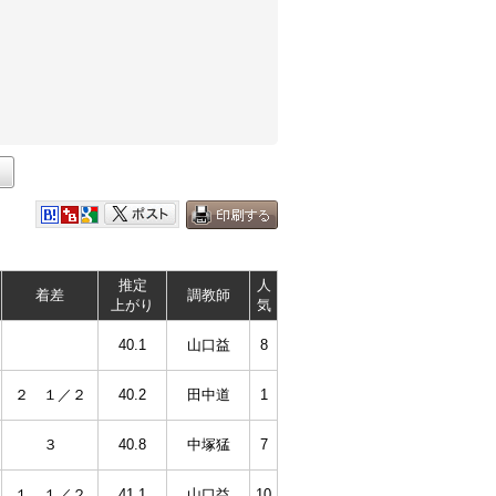
推定
人
着差
調教師
上がり
気
40.1
山口益
8
２ １／２
40.2
田中道
1
３
40.8
中塚猛
7
１ １／２
41.1
山口益
10