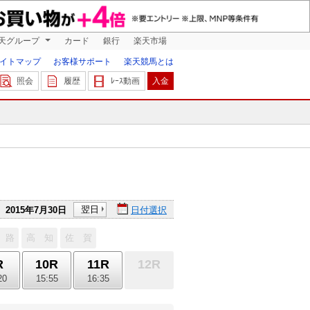
天グループ
カード
銀行
楽天市場
イトマップ
お客様サポート
楽天競馬とは
照会
履歴
ﾚｰｽ動画
入金
翌日
2015年7月30日
日付選択
 路
高 知
佐 賀
R
10R
11R
12R
20
15:55
16:35