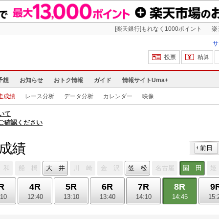
[楽天銀行]もれなく1000ポイント
楽
サ
投票
精算
予想
お知らせ
おトク情報
ガイド
情報サイトUma+
走成績
レース分析
データ分析
カレンダー
映像
いて
ご確認ください
走成績
前日
 和
船 橋
大 井
川 崎
金 沢
笠 松
名古屋
園 田
姫
R
4R
5R
6R
7R
8R
9
:10
12:40
13:10
13:40
14:10
14:45
15: