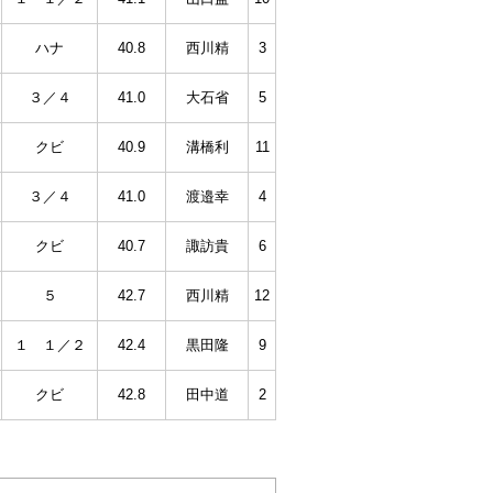
ハナ
40.8
西川精
3
３／４
41.0
大石省
5
クビ
40.9
溝橋利
11
３／４
41.0
渡邉幸
4
クビ
40.7
諏訪貴
6
５
42.7
西川精
12
１ １／２
42.4
黒田隆
9
クビ
42.8
田中道
2