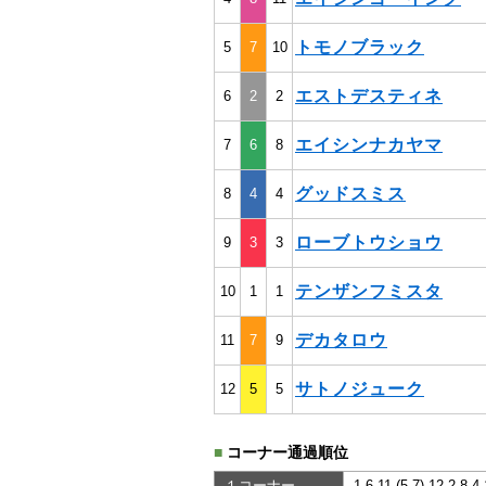
トモノブラック
5
7
10
エストデスティネ
6
2
2
エイシンナカヤマ
7
6
8
グッドスミス
8
4
4
ローブトウショウ
9
3
3
テンザンフミスタ
10
1
1
デカタロウ
11
7
9
サトノジューク
12
5
5
■
コーナー通過順位
１コーナー
1,6,11,(5,7),12,2,8,4