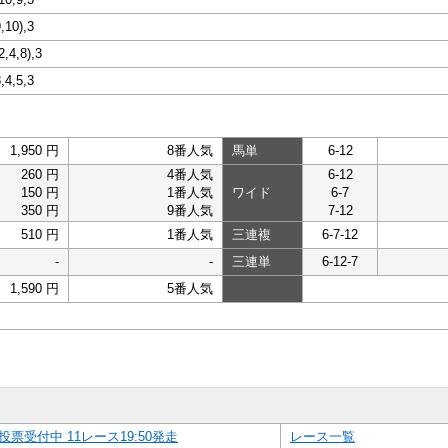
9,10),3
2,4,8),3
8,4,5,3
1,950 円
8番人気
馬単
6-12
260 円
4番人気
6-12
150 円
1番人気
ワイド
6-7
350 円
9番人気
7-12
510 円
1番人気
三連複
6-7-12
-
-
三連単
6-12-7
1,590 円
5番人気
投票受付中 11レース19:50発走
レース一覧