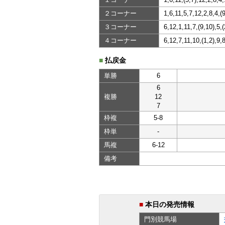
２コーナー
1,6,11,5,7,12,2,8,4,(
３コーナー
6,12,1,11,7,(9,10),5,(
４コーナー
6,12,7,11,10,(1,2),9,
■
払戻金
単勝
6
6
複勝
12
7
枠複
5-8
枠単
-
馬複
6-12
備考
■
本日の発売情報
門別
競馬場