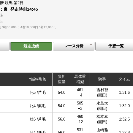
園田競馬
第2日
：
良
発走時刻
14:45
上
上
円
3着30,000円
4着18,000円
5着12,000円
レース分析
予想一覧
競走成績
負担
馬体重
性齢/毛色
騎手
タイム
重量
増減
461
吉村智
牝5 /芦毛
54.0
1:31.6
+4
(園田)
505
永島太
牝4 /栗毛
54.0
1:32.0
+3
(園田)
460
松本幸
牡6 /芦毛
56.0
1:32.5
-12
(園田)
531
山崎雅
牡4 /鹿毛
56.0
1:32.8