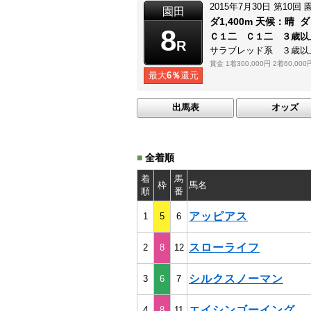
2015年7月30日
第10回
園田
ダ1,400m
天候：
晴
ダ
8
Ｃ１二 Ｃ１二 ３歳以
R
サラブレッド系 ３歳以
賞金
1着300,000円
2着60,000
最大
6％
還元
出馬表
オッズ
■
全着順
着
馬
枠
馬名
順
番
アッピアス
1
5
6
スローライフ
2
8
12
シルクスノーマン
3
6
7
エイシンゴーイング
4
8
11