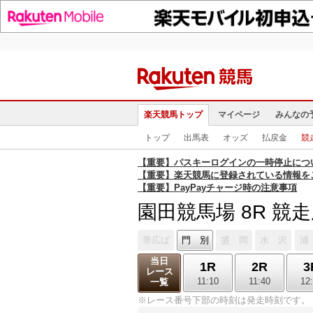
楽天競馬トップ
マイページ
みんなの
トップ
出馬表
オッズ
払戻金
競
【重要】パスキーログインの一時停止につ
【重要】楽天競馬に登録されている情報を
【重要】PayPayチャージ時の注意事項
園田競馬場 8R 競
帯広ば
門 別
盛 岡
水 沢
浦
当日
1R
2R
3
レース
11:10
11:40
12
一覧
※レース番号下部の時刻は発走時刻です。