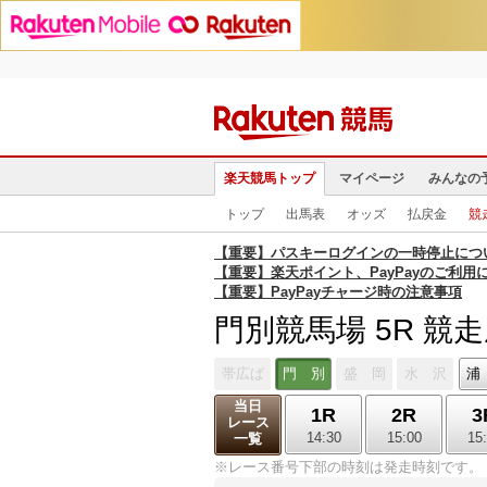
楽天競馬トップ
マイページ
みんなの
トップ
出馬表
オッズ
払戻金
競
【重要】パスキーログインの一時停止につ
【重要】楽天ポイント、PayPayのご利用
【重要】PayPayチャージ時の注意事項
門別競馬場 5R 競
帯広ば
門 別
盛 岡
水 沢
浦
当日
1R
2R
3
レース
14:30
15:00
15
一覧
※レース番号下部の時刻は発走時刻です。