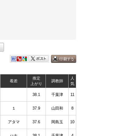
推定
人
着差
調教師
上がり
気
38.1
千葉津
11
１
37.9
山田和
8
アタマ
37.6
岡島玉
10
ハナ
38.1
千葉津
4