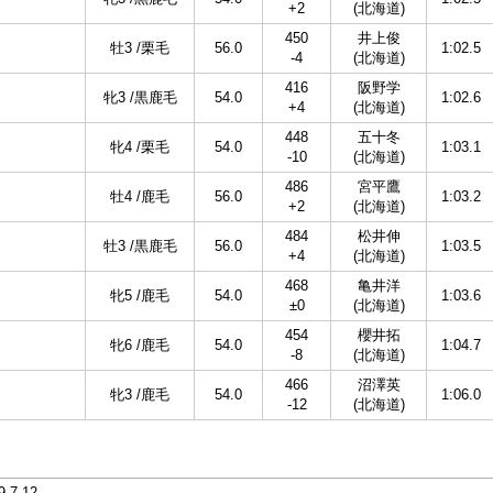
+2
(北海道)
450
井上俊
牡3 /栗毛
56.0
1:02.5
-4
(北海道)
416
阪野学
牝3 /黒鹿毛
54.0
1:02.6
+4
(北海道)
448
五十冬
牝4 /栗毛
54.0
1:03.1
-10
(北海道)
486
宮平鷹
牡4 /鹿毛
56.0
1:03.2
+2
(北海道)
484
松井伸
牡3 /黒鹿毛
56.0
1:03.5
+4
(北海道)
468
亀井洋
牝5 /鹿毛
54.0
1:03.6
±0
(北海道)
454
櫻井拓
牝6 /鹿毛
54.0
1:04.7
-8
(北海道)
466
沼澤英
牝3 /鹿毛
54.0
1:06.0
-12
(北海道)
,9,7-12