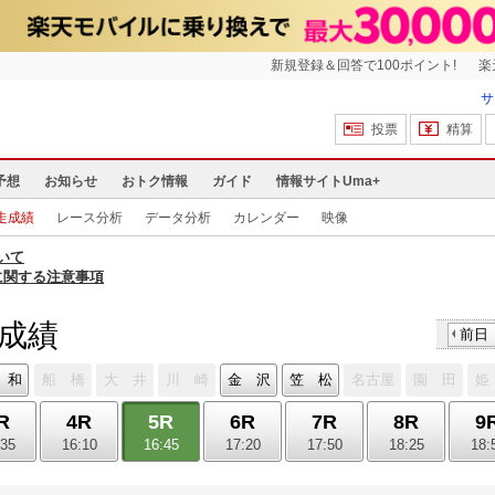
新規登録＆回答で100ポイント!
楽
サ
投票
精算
予想
お知らせ
おトク情報
ガイド
情報サイトUma+
走成績
レース分析
データ分析
カレンダー
映像
いて
に関する注意事項
走成績
前日
 和
船 橋
大 井
川 崎
金 沢
笠 松
名古屋
園 田
姫
R
4R
5R
6R
7R
8R
9
:35
16:10
16:45
17:20
17:50
18:25
18: