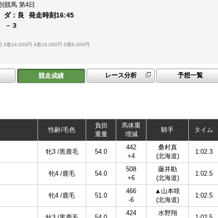
別競馬
第4日
ダ：
良
発走時刻
16:45
 －３
円
3着24,000円
4着16,000円
5着8,000円
レース分析
予想一覧
競走成績
負担
馬体重
性齢/毛色
騎手
タイム
重量
増減
442
桑村真
牝3 /黒鹿毛
54.0
1:02.3
+4
(北海道)
508
藤井勘
牝4 /鹿毛
54.0
1:02.5
+6
(北海道)
466
▲山本咲
牝4 /鹿毛
51.0
1:02.5
-6
(北海道)
424
水野翔
牝3 /黒鹿毛
54.0
1:02.5