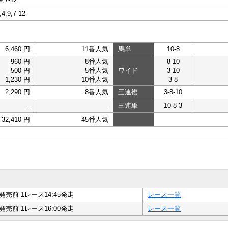
6,4,9,7-12
6,460 円
11番人気
馬単
10-8
960 円
8番人気
8-10
500 円
5番人気
ワイド
3-10
1,230 円
10番人気
3-8
2,290 円
8番人気
三連複
3-8-10
-
-
三連単
10-8-3
32,410 円
45番人気
発売前 1レース14:45発走
レース一覧
発売前 1レース16:00発走
レース一覧