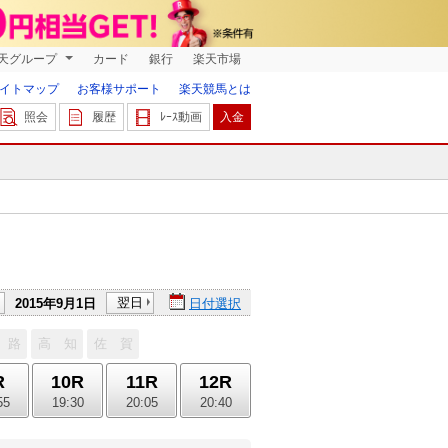
天グループ
カード
銀行
楽天市場
イトマップ
お客様サポート
楽天競馬とは
照会
履歴
ﾚｰｽ動画
入金
翌日
2015年9月1日
日付選択
 路
高 知
佐 賀
R
10R
11R
12R
55
19:30
20:05
20:40