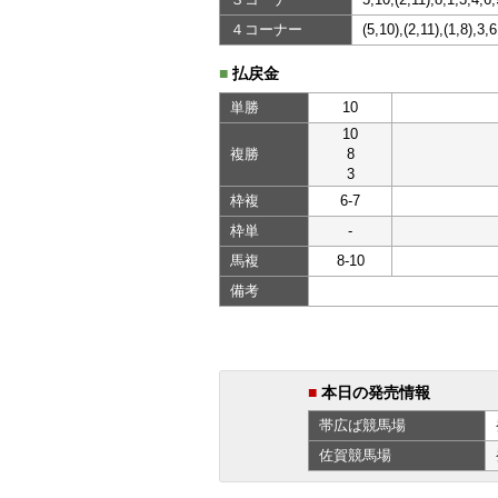
４コーナー
(5,10),(2,11),(1,8),3,
■
払戻金
単勝
10
10
複勝
8
3
枠複
6-7
枠単
-
馬複
8-10
備考
■
本日の発売情報
帯広ば
競馬場
佐賀
競馬場