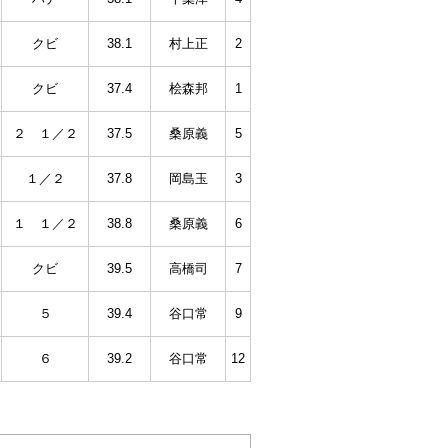
クビ
38.1
村上正
2
クビ
37.4
桧森邦
1
２ １／２
37.5
桑原義
5
１／２
37.8
岡島玉
3
１ １／２
38.8
桑原義
6
クビ
39.5
高橋司
7
５
39.4
谷口常
9
６
39.2
谷口常
12