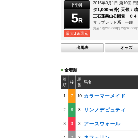
2015年9月1日
第10回
門
門別
ダ1,000m(外)
天候：
晴
5
三石蓬莱山公園賞 Ｃ４
R
サラブレッド系 一般
賞金
1着200,000円
2着32,000
最大
3％
還元
出馬表
オッズ
■
全着順
着
馬
枠
馬名
順
番
カラーマーメイド
1
7
10
リンノデピュティ
2
6
8
アースウォール
3
3
3
ネフェリン
4
2
2