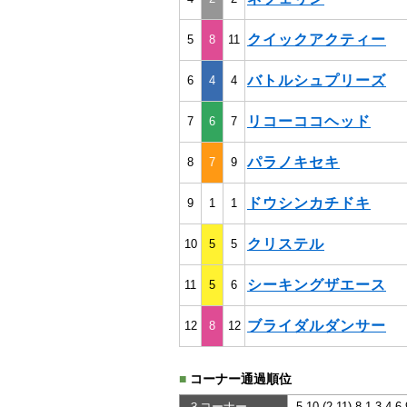
クイックアクティー
5
8
11
バトルシュプリーズ
6
4
4
リコーココヘッド
7
6
7
パラノキセキ
8
7
9
ドウシンカチドキ
9
1
1
クリステル
10
5
5
シーキングザエース
11
5
6
ブライダルダンサー
12
8
12
■
コーナー通過順位
３コーナー
5,10,(2,11),8,1,3,4,6