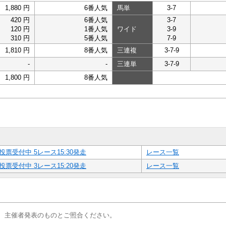
1,880 円
6番人気
馬単
3-7
420 円
6番人気
3-7
120 円
1番人気
ワイド
3-9
310 円
5番人気
7-9
1,810 円
8番人気
三連複
3-7-9
-
-
三連単
3-7-9
1,800 円
8番人気
投票受付中 5レース15:30発走
レース一覧
投票受付中 3レース15:20発走
レース一覧
、主催者発表のものとご照合ください。