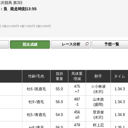
水沢競馬
第3日
：
良
発走時刻
13:55
円
3着10,000円
4着7,000円
5着3,000円
レース分析
予想一覧
競走成績
負担
馬体重
性齢/毛色
騎手
タイム
重量
増減
475
☆小林凌
牡6 /黒鹿毛
55.0
1:34.3
+7
(水沢)
497
山本政
牡9 /鹿毛
56.0
1:34.3
-1
(盛岡)
456
菅原俊
牝5 /青鹿毛
54.0
1:34.8
±0
(水沢)
479
村上忍
セ8 /青毛
56.0
1:35.1