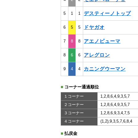
デスティーノトップ
5
1
1
ドヤガオ
6
5
5
アエノピューマ
7
8
8
アレグロン
8
6
6
カニングウーマン
9
4
4
■
コーナー通過順位
１コーナー
1,2,8,6,4,9,3,5,7
２コーナー
1,2,8,6,4,9,3,5,7
３コーナー
1,2,8,6,9,3,4,7,5
４コーナー
(1,2),9,3,5,7,6,8,4
■
払戻金