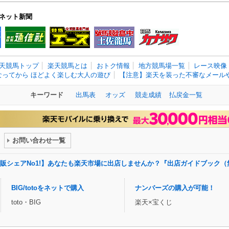
ネット新聞
天競馬トップ
楽天競馬とは
おトク情報
地方競馬場一覧
レース映像
なってから ほどよく楽しむ大人の遊び
【注意】楽天を装った不審なメールや
キーワード
出馬表
オッズ
競走成績
払戻金一覧
お問い合わせ一覧
販シェアNo1!】あなたも楽天市場に出店しませんか？『出店ガイドブック（
BIG/totoをネットで購入
ナンバーズの購入が可能！
toto・BIG
楽天×宝くじ