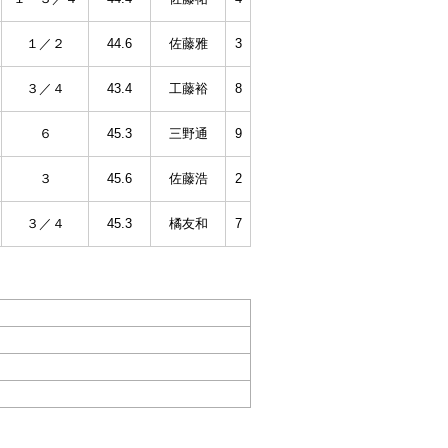
１／２
44.6
佐藤雅
3
３／４
43.4
工藤裕
8
６
45.3
三野通
9
３
45.6
佐藤浩
2
３／４
45.3
橘友和
7