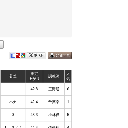
推定
人
着差
調教師
上がり
気
42.8
三野通
6
ハナ
42.4
千葉幸
1
３
43.3
小林俊
5
１ ３／４
44.4
佐藤祐
4