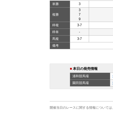
単勝
3
3
複勝
7
9
枠複
3-7
枠単
-
馬複
3-7
備考
■
本日の発売情報
浦和
競馬場
園田
競馬場
開催当日のレースに関する情報については