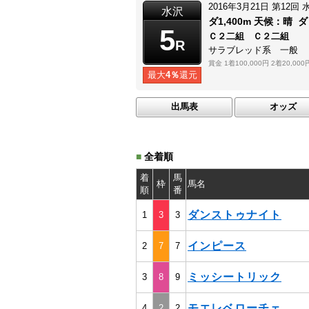
2016年3月21日
第12回
水沢
ダ1,400m
天候：
晴
ダ
5
Ｃ２二組 Ｃ２二組
R
サラブレッド系 一般
賞金
1着100,000円
2着20,000
最大
4％
還元
出馬表
オッズ
■
全着順
着
馬
枠
馬名
順
番
ダンストゥナイト
1
3
3
インピース
2
7
7
ミッシートリック
3
8
9
モエレベローチェ
4
2
2