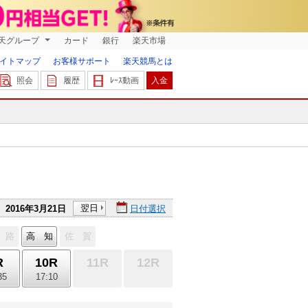
天グループ
カード
銀行
楽天市場
イトマップ
お客様サポート
楽天競馬とは
照会
履歴
ﾚｰｽ動画
入金
翌日
2016年3月21日
日付選択
 路
高 知
佐 賀
R
10R
11R
12R
35
17:10