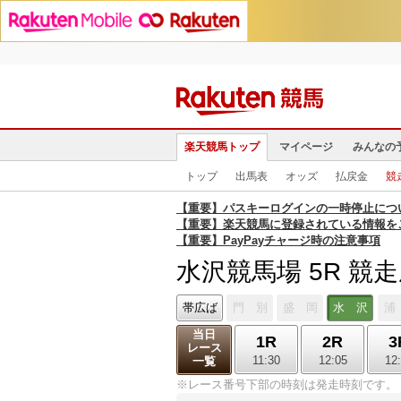
楽天競馬トップ
マイページ
みんなの
トップ
出馬表
オッズ
払戻金
競
【重要】パスキーログインの一時停止につ
【重要】楽天競馬に登録されている情報を
【重要】PayPayチャージ時の注意事項
水沢競馬場 5R 競
帯広ば
門 別
盛 岡
水 沢
浦
当日
1R
2R
3
レース
11:30
12:05
12
一覧
※レース番号下部の時刻は発走時刻です。