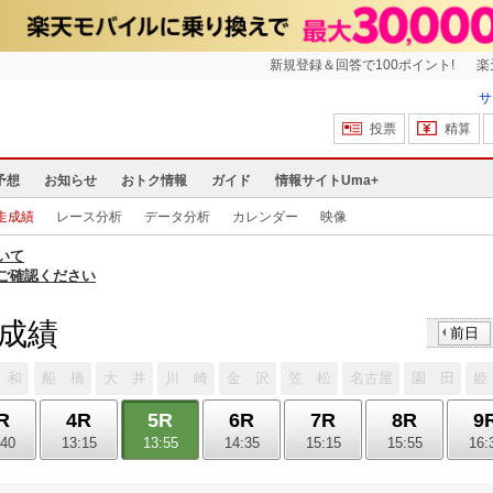
新規登録＆回答で100ポイント!
楽
サ
投票
精算
予想
お知らせ
おトク情報
ガイド
情報サイトUma+
走成績
レース分析
データ分析
カレンダー
映像
いて
ご確認ください
走成績
前日
 和
船 橋
大 井
川 崎
金 沢
笠 松
名古屋
園 田
姫
R
4R
5R
6R
7R
8R
9
:40
13:15
13:55
14:35
15:15
15:55
16: