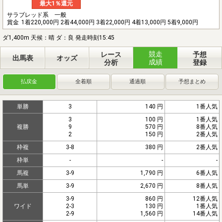
最大1％還元
サラブレッド系 一般
賞金
1着220,000円 2着44,000円 3着22,000円 4着13,000円 5着9,000円
ダ1,400m 天候：晴 ダ：良 発走時刻15:45
競走
レース
予想
出馬表
オッズ
成績
分析
登録
払戻金
全着順
通過順
予想まとめ
単勝
3
140 円
1番人気
3
100 円
1番人気
複勝
9
570 円
8番人気
2
150 円
2番人気
枠複
3-8
380 円
2番人気
枠単
-
-
-
馬複
3-9
1,790 円
6番人気
馬単
3-9
2,670 円
8番人気
3-9
860 円
12番人気
ワイド
2-3
130 円
1番人気
2-9
1,560 円
14番人気