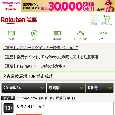
楽天競馬
通知
馬券カゴ
投票
入金
出馬表
レース映像
メニュー
【重要】パスキーログインの一時停止について
【重要】楽天ポイント、PayPayのご利用に関する注意事項
【重要】PayPayチャージ時の注意事項
名古屋競馬場 10R 競走成績
2016/5/24
競馬場
R番号
名古屋
2016年5月24日第5回 名古屋競馬 第1日
サラＡ４組 Ａ４
10
R