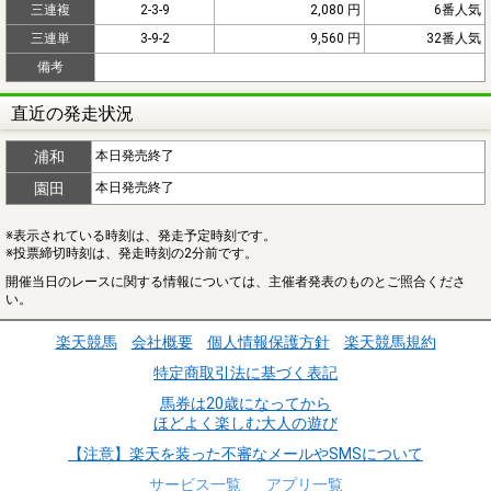
三連複
2-3-9
2,080 円
6番人気
三連単
3-9-2
9,560 円
32番人気
備考
直近の発走状況
浦和
本日発売終了
園田
本日発売終了
※表示されている時刻は、発走予定時刻です。
※投票締切時刻は、発走時刻の2分前です。
開催当日のレースに関する情報については、主催者発表のものとご照合くださ
い。
楽天競馬
会社概要
個人情報保護方針
楽天競馬規約
特定商取引法に基づく表記
馬券は20歳になってから
ほどよく楽しむ大人の遊び
【注意】楽天を装った不審なメールやSMSについて
サービス一覧
アプリ一覧