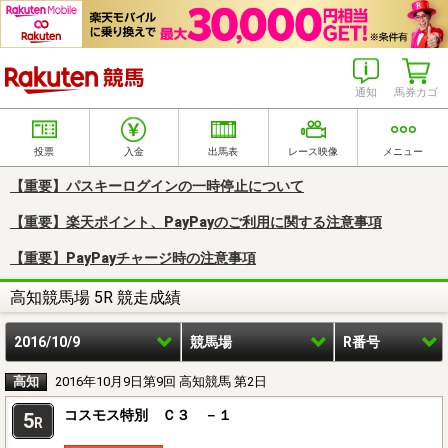
楽天競馬
通知
馬券カゴ
投票
入金
出馬表
レース映像
メニュー
【重要】パスキーログインの一時停止について
【重要】楽天ポイント、PayPayのご利用に関する注意事項
【重要】PayPayチャージ時の注意事項
高知競馬場 5R 競走成績
2016/10/9
競馬場
R番号
高知
2016年10月9日第9回 高知競馬 第2日
コスモス特別 Ｃ３ －１
5
R