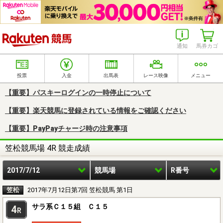
楽天競馬
通知
馬券カゴ
投票
入金
出馬表
レース映像
メニュー
【重要】パスキーログインの一時停止について
【重要】楽天競馬に登録されている情報をご確認ください
【重要】PayPayチャージ時の注意事項
笠松競馬場 4R 競走成績
2017/7/12
競馬場
R番号
笠松
2017年7月12日第7回 笠松競馬 第1日
サラ系Ｃ１５組 Ｃ１５
4
R