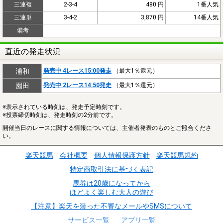
三連複
2-3-4
480 円
1番人気
三連単
3-4-2
3,870 円
14番人気
備考
直近の発走状況
浦和
発売中 4レース15:00発走
（最大1％還元）
園田
発売中 2レース14:50発走
（最大1％還元）
※表示されている時刻は、発走予定時刻です。
※投票締切時刻は、発走時刻の2分前です。
開催当日のレースに関する情報については、主催者発表のものとご照合くださ
い。
楽天競馬
会社概要
個人情報保護方針
楽天競馬規約
特定商取引法に基づく表記
馬券は20歳になってから
ほどよく楽しむ大人の遊び
【注意】楽天を装った不審なメールやSMSについて
サービス一覧
アプリ一覧