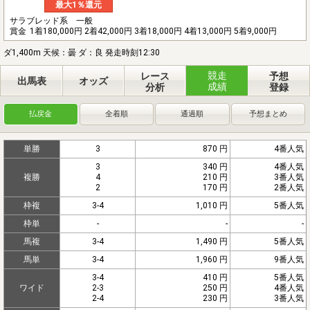
最大1％還元
サラブレッド系 一般
賞金
1着180,000円 2着42,000円 3着18,000円 4着13,000円 5着9,000円
ダ1,400m 天候：曇 ダ：良 発走時刻12:30
競走
レース
予想
出馬表
オッズ
成績
分析
登録
払戻金
全着順
通過順
予想まとめ
単勝
3
870 円
4番人気
3
340 円
4番人気
複勝
4
210 円
3番人気
2
170 円
2番人気
枠複
3-4
1,010 円
5番人気
枠単
-
-
-
馬複
3-4
1,490 円
5番人気
馬単
3-4
1,960 円
9番人気
3-4
410 円
5番人気
ワイド
2-3
250 円
4番人気
2-4
230 円
3番人気