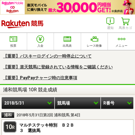
楽天競馬
通知
馬券カゴ
投票
入金
出馬表
レース映像
メニュー
【重要】パスキーログインの一時停止について
【重要】楽天競馬に登録されている情報をご確認ください
【重要】PayPayチャージ時の注意事項
浦和競馬場 10R 競走成績
2018/5/31
競馬場
R番号
浦和
2018年5月31日第2回 浦和競馬 第4日
マルチステッキ特別 Ｂ２Ｂ
10
R
３ 選抜馬