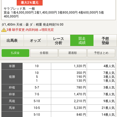
最大2％還元
サラブレッド系 一般
賞金
1着4,000,000円 2着1,400,000円 3着800,000円 4着600,000円 5着
400,000円
ダ1,400m 天候：曇 ダ：稍重 発走時刻16:00
3番 騎手変更 内田利雄→増田充宏
競走
レース
予想
出馬表
オッズ
成績
分析
登録
払戻金
全着順
通過順
予想まとめ
単勝
10
1,320 円
4番人気
10
350 円
7番人気
複勝
5
190 円
3番人気
1
130 円
1番人気
枠複
5-7
780 円
3番人気
枠単
7-5
1,470 円
7番人気
馬複
5-10
2,210 円
9番人気
馬単
10-5
5,230 円
21番人気
5-10
840 円
14番人気