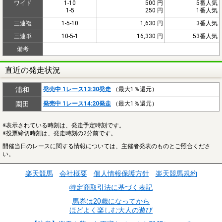
ワイド
1-10
500 円
5番人気
1-5
250 円
1番人気
三連複
1-5-10
1,630 円
3番人気
三連単
10-5-1
16,330 円
53番人気
備考
直近の発走状況
浦和
発売中 1レース13:30発走
（最大1％還元）
園田
発売中 1レース14:20発走
（最大1％還元）
※表示されている時刻は、発走予定時刻です。
※投票締切時刻は、発走時刻の2分前です。
開催当日のレースに関する情報については、主催者発表のものとご照合くださ
い。
楽天競馬
会社概要
個人情報保護方針
楽天競馬規約
特定商取引法に基づく表記
馬券は20歳になってから
ほどよく楽しむ大人の遊び