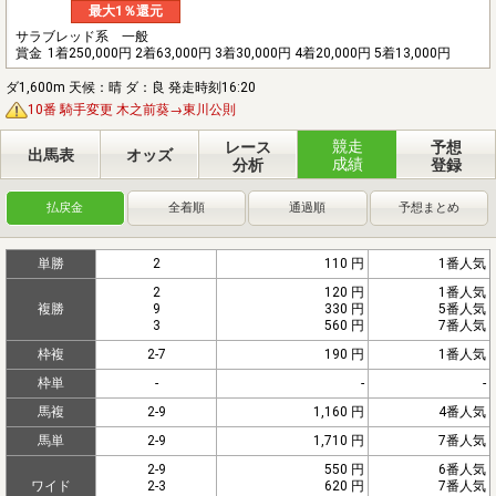
最大1％還元
サラブレッド系 一般
賞金
1着250,000円 2着63,000円 3着30,000円 4着20,000円 5着13,000円
ダ1,600m 天候：晴 ダ：良 発走時刻16:20
10番 騎手変更 木之前葵→東川公則
競走
レース
予想
出馬表
オッズ
成績
分析
登録
払戻金
全着順
通過順
予想まとめ
単勝
2
110 円
1番人気
2
120 円
1番人気
複勝
9
330 円
5番人気
3
560 円
7番人気
枠複
2-7
190 円
1番人気
枠単
-
-
-
馬複
2-9
1,160 円
4番人気
馬単
2-9
1,710 円
7番人気
2-9
550 円
6番人気
ワイド
2-3
620 円
7番人気