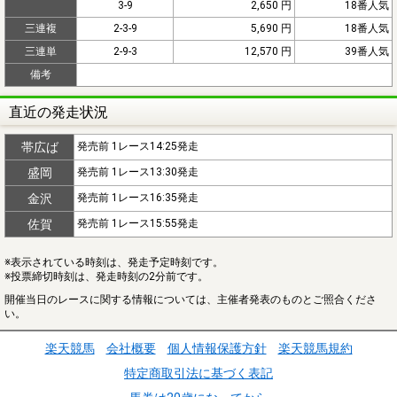
3-9
2,650 円
18番人気
三連複
2-3-9
5,690 円
18番人気
三連単
2-9-3
12,570 円
39番人気
備考
直近の発走状況
帯広ば
発売前 1レース14:25発走
盛岡
発売前 1レース13:30発走
金沢
発売前 1レース16:35発走
佐賀
発売前 1レース15:55発走
※表示されている時刻は、発走予定時刻です。
※投票締切時刻は、発走時刻の2分前です。
開催当日のレースに関する情報については、主催者発表のものとご照合くださ
い。
楽天競馬
会社概要
個人情報保護方針
楽天競馬規約
特定商取引法に基づく表記