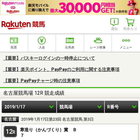
楽天競馬
通知
馬券カゴ
投票
入金
出馬表
レース映像
メニュー
【重要】パスキーログインの一時停止について
【重要】楽天ポイント、PayPayのご利用に関する注意事項
【重要】PayPayチャージ時の注意事項
名古屋競馬場 12R 競走成績
2019/1/17
競馬場
R番号
名古屋
2019年1月17日第23回 名古屋競馬 第3日
寒造り（かんづくり）賞 Ｂ
12
R
７