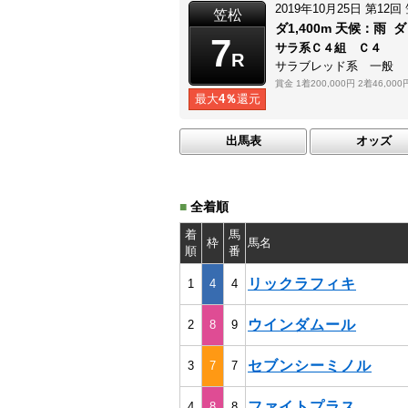
2019年10月25日
第12回
笠松
ダ1,400m
天候：
雨
ダ
7
サラ系Ｃ４組 Ｃ４
R
サラブレッド系 一般
賞金
1着200,000円
2着46,000
最大
4％
還元
出馬表
オッズ
■
全着順
着
馬
枠
馬名
順
番
リックラフィキ
1
4
4
ウインダムール
2
8
9
セブンシーミノル
3
7
7
ファイトプラス
4
8
8