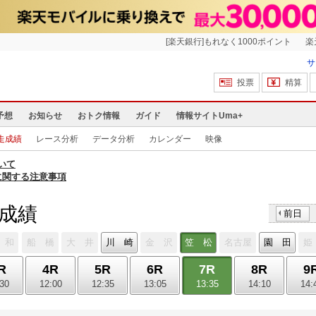
[楽天銀行]もれなく1000ポイント
楽
サ
投票
精算
予想
お知らせ
おトク情報
ガイド
情報サイトUma+
走成績
レース分析
データ分析
カレンダー
映像
いて
に関する注意事項
走成績
前日
 和
船 橋
大 井
川 崎
金 沢
笠 松
名古屋
園 田
姫
R
4R
5R
6R
7R
8R
9
:30
12:00
12:35
13:05
13:35
14:10
14: