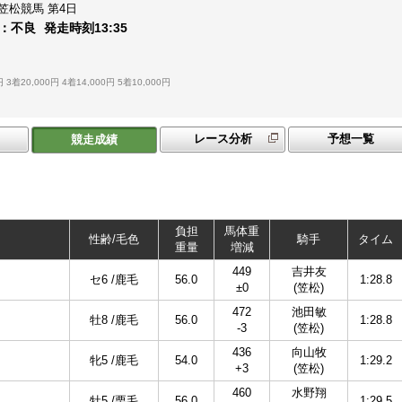
笠松競馬
第4日
：
不良
発走時刻
13:35
円
3着20,000円
4着14,000円
5着10,000円
レース分析
予想一覧
競走成績
負担
馬体重
性齢/毛色
騎手
タイム
重量
増減
449
吉井友
セ6 /鹿毛
56.0
1:28.8
±0
(笠松)
472
池田敏
牡8 /鹿毛
56.0
1:28.8
-3
(笠松)
436
向山牧
牝5 /鹿毛
54.0
1:29.2
+3
(笠松)
460
水野翔
牡5 /栗毛
56.0
1:29.5