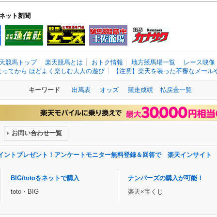
ネット新聞
天競馬トップ
楽天競馬とは
おトク情報
地方競馬場一覧
レース映像
なってから ほどよく楽しむ大人の遊び
【注意】楽天を装った不審なメールや
キーワード
出馬表
オッズ
競走成績
払戻金一覧
お問い合わせ一覧
ポイントプレゼント！アンケートモニター無料登録＆回答で 楽天インサイト
BIG/totoをネットで購入
ナンバーズの購入が可能！
toto・BIG
楽天×宝くじ