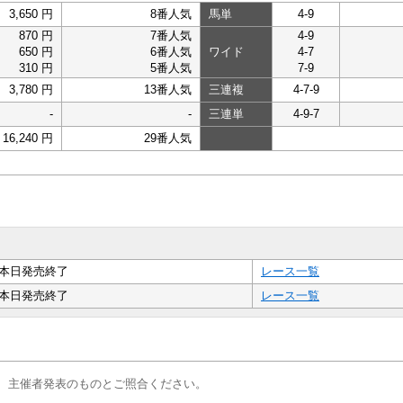
3,650 円
8番人気
馬単
4-9
870 円
7番人気
4-9
650 円
6番人気
ワイド
4-7
310 円
5番人気
7-9
3,780 円
13番人気
三連複
4-7-9
-
-
三連単
4-9-7
16,240 円
29番人気
本日発売終了
レース一覧
本日発売終了
レース一覧
、主催者発表のものとご照合ください。