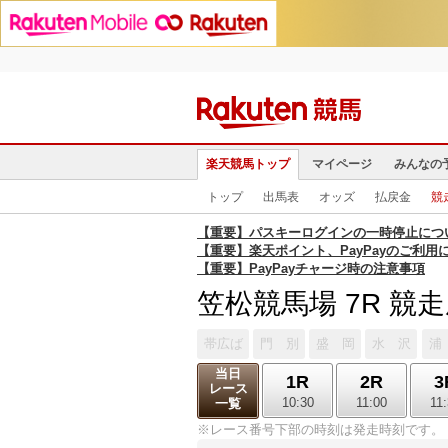
楽天競馬トップ
マイページ
みんなの
トップ
出馬表
オッズ
払戻金
競
【重要】パスキーログインの一時停止につ
【重要】楽天ポイント、PayPayのご利用
【重要】PayPayチャージ時の注意事項
笠松競馬場 7R 競
帯広ば
門 別
盛 岡
水 沢
浦
当日
1R
2R
3
レース
10:30
11:00
11
一覧
※レース番号下部の時刻は発走時刻です。