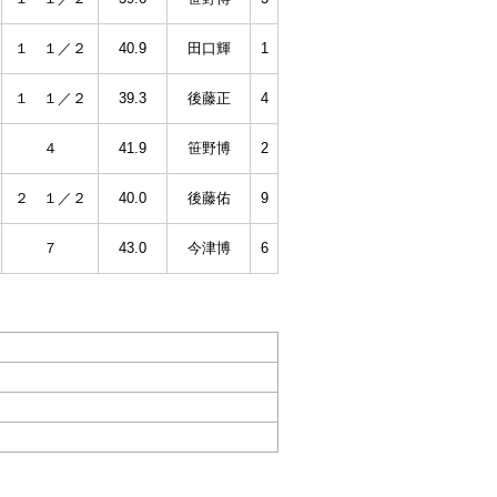
１ １／２
40.9
田口輝
1
１ １／２
39.3
後藤正
4
４
41.9
笹野博
2
２ １／２
40.0
後藤佑
9
７
43.0
今津博
6