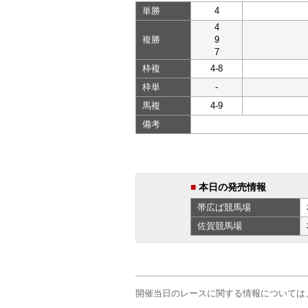
単勝
4
4
複勝
9
7
枠複
4-8
枠単
-
馬複
4-9
備考
■
本日の発売情報
帯広ば
競馬場
佐賀
競馬場
開催当日のレースに関する情報については