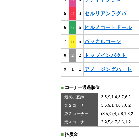
セルリアンラグバ
5
3
3
ヒルノコートドール
6
6
6
バッカルコーン
7
5
5
トップインパクト
8
2
2
アメージングハート
9
1
1
■
コーナー通過順位
最初の直線
3,5,9,1,4,8,7,6,2
第２コーナー
3,5,9,1,4,8,7,6,2
第３コーナー
(3,5,9),4,7,8,1,6,2
第４コーナー
3,9,5,4,7,8,6,1,2
■
払戻金