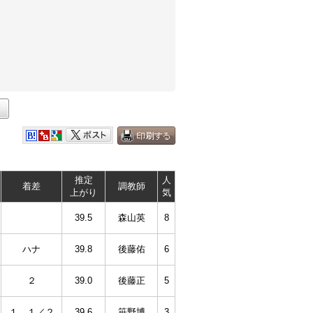
推定
人
着差
調教師
上がり
気
39.5
森山英
8
ハナ
39.8
後藤佑
6
２
39.0
後藤正
5
１ １／２
39.6
笹野博
3