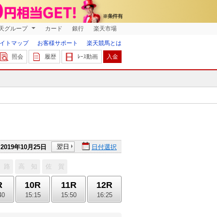
天グループ
カード
銀行
楽天市場
イトマップ
お客様サポート
楽天競馬とは
照会
履歴
ﾚｰｽ動画
入金
翌日
2019年10月25日
日付選択
 路
高 知
佐 賀
R
10R
11R
12R
40
15:15
15:50
16:25