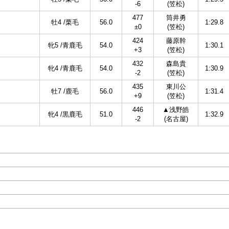
-6
(笠松)
477
筒井勇
牡4 /栗毛
56.0
1:29.8
±0
(笠松)
424
藤原幹
牝5 /青鹿毛
54.0
1:30.1
+3
(笠松)
432
森島貴
牝4 /青鹿毛
54.0
1:30.9
-2
(笠松)
435
東川公
牡7 /鹿毛
56.0
1:31.4
+9
(笠松)
446
▲浅野皓
牝4 /黒鹿毛
51.0
1:32.9
-2
(名古屋)