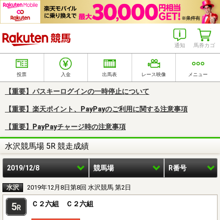
楽天競馬
通知
馬券カゴ
投票
入金
出馬表
レース映像
メニュー
【重要】パスキーログインの一時停止について
【重要】楽天ポイント、PayPayのご利用に関する注意事項
【重要】PayPayチャージ時の注意事項
水沢競馬場 5R 競走成績
2019/12/8
競馬場
R番号
水沢
2019年12月8日第8回 水沢競馬 第2日
Ｃ２六組 Ｃ２六組
5
R