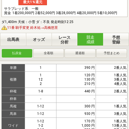
最大1％還元
サラブレッド系 一般
賞金
1着200,000円 2着52,000円 3着28,000円 4着20,000円 5着10,000円
ダ1,400m 天候：小雪 ダ：不良 発走時刻12:25
11番 騎手変更 鈴木祐→高橋悠里
競走
レース
予想
出馬表
オッズ
成績
分析
登録
払戻金
全着順
通過順
予想まとめ
単勝
1
390 円
2番人気
1
120 円
1番人気
複勝
12
130 円
3番人気
2
210 円
4番人気
枠複
1-8
440 円
2番人気
枠単
-
-
-
馬複
1-12
300 円
1番人気
馬単
1-12
930 円
3番人気
1-12
170 円
1番人気
ワイド
1-2
1,000 円
13番人気