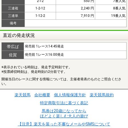
2-12
550 円
7番人気
三連複
1-2-12
2,240 円
8番人気
三連単
1-12-2
7,910 円
19番人気
備考
直近の発走状況
帯広ば
発売前 1レース14:45発走
佐賀
発売前 1レース16:00発走
※表示されている時刻は、発走予定時刻です。
※投票締切時刻は、発走時刻の2分前です。
開催当日のレースに関する情報については、主催者発表のものとご照合くださ
い。
楽天競馬
会社概要
個人情報保護方針
楽天競馬規約
特定商取引法に基づく表記
馬券は20歳になってから
ほどよく楽しむ大人の遊び
【注意】楽天を装った不審なメールやSMSについて