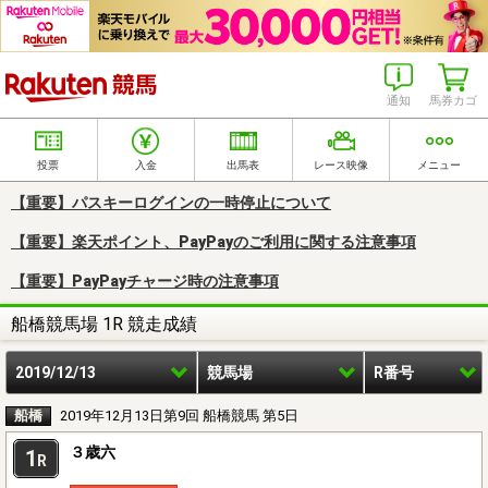
楽天競馬
通知
馬券カゴ
投票
入金
出馬表
レース映像
メニュー
【重要】パスキーログインの一時停止について
【重要】楽天ポイント、PayPayのご利用に関する注意事項
【重要】PayPayチャージ時の注意事項
船橋競馬場 1R 競走成績
2019/12/13
競馬場
R番号
船橋
2019年12月13日第9回 船橋競馬 第5日
３歳六
1
R