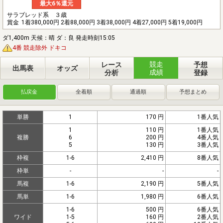
最大6％還元
サラブレッド系 ３歳
賞金
1着380,000円 2着88,000円 3着38,000円 4着27,000円 5着19,000円
ダ1,400m 天候：晴 ダ：良 発走時刻15:05
4番 競走除外 ドキコ
競走
レース
予想
出馬表
オッズ
成績
分析
登録
払戻金
全着順
通過順
予想まとめ
単勝
1
170 円
1番人気
1
110 円
1番人気
複勝
6
200 円
4番人気
5
130 円
3番人気
枠複
1-6
2,410 円
8番人気
枠単
-
-
-
馬複
1-6
2,190 円
5番人気
馬単
1-6
1,980 円
6番人気
1-6
500 円
6番人気
ワイド
1-5
160 円
2番人気