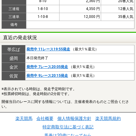
8-10
2,360 円
20番人気
三連複
1-8-10
4,350 円
12番人気
三連単
1-10-8
12,000 円
35番人気
備考
直近の発走状況
帯広ば
発売中 11レース19:55発走
（最大1％還元）
盛岡
本日発売終了
金沢
発売中 7レース20:05発走
（最大1％還元）
佐賀
発売中 9レース20:15発走
（最大1％還元）
※表示されている時刻は、発走予定時刻です。
※投票締切時刻は、発走時刻の2分前です。
開催当日のレースに関する情報については、主催者発表のものとご照合くださ
い。
楽天競馬
会社概要
個人情報保護方針
楽天競馬規約
特定商取引法に基づく表記
馬券は20歳になってから