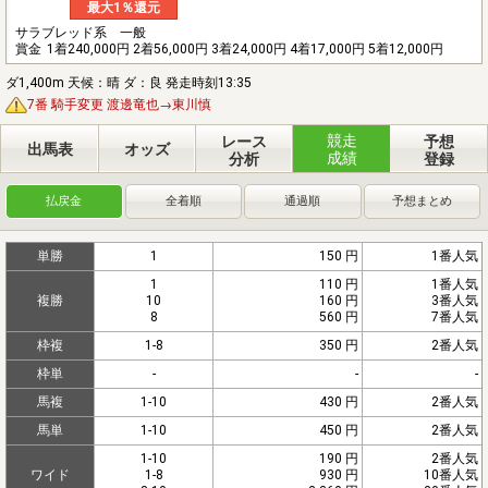
最大1％還元
サラブレッド系 一般
賞金
1着240,000円 2着56,000円 3着24,000円 4着17,000円 5着12,000円
ダ1,400m 天候：晴 ダ：良 発走時刻13:35
7番 騎手変更 渡邊竜也→東川慎
競走
レース
予想
出馬表
オッズ
成績
分析
登録
払戻金
全着順
通過順
予想まとめ
単勝
1
150 円
1番人気
1
110 円
1番人気
複勝
10
160 円
3番人気
8
560 円
7番人気
枠複
1-8
350 円
2番人気
枠単
-
-
-
馬複
1-10
430 円
2番人気
馬単
1-10
450 円
2番人気
1-10
190 円
2番人気
ワイド
1-8
930 円
10番人気