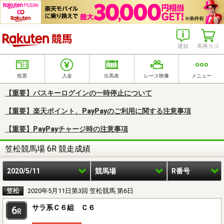
楽天競馬
通知
馬券カゴ
投票
入金
出馬表
レース映像
メニュー
【重要】パスキーログインの一時停止について
【重要】楽天ポイント、PayPayのご利用に関する注意事項
【重要】PayPayチャージ時の注意事項
笠松競馬場 6R 競走成績
2020/5/11
競馬場
R番号
笠松
2020年5月11日第3回 笠松競馬 第6日
サラ系Ｃ６組 Ｃ６
6
R