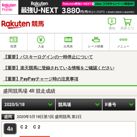
楽天競馬
通知
馬券カゴ
投票
入金
出馬表
レース映像
メニュー
【重要】パスキーログインの一時停止について
【重要】楽天競馬に登録されている情報をご確認ください
【重要】PayPayチャージ時の注意事項
盛岡競馬場 4R 競走成績
2020/5/18
競馬場
R番号
盛岡
2020年5月18日第1回 盛岡競馬 第2日
Ｃ２ Ｃ２
4
R