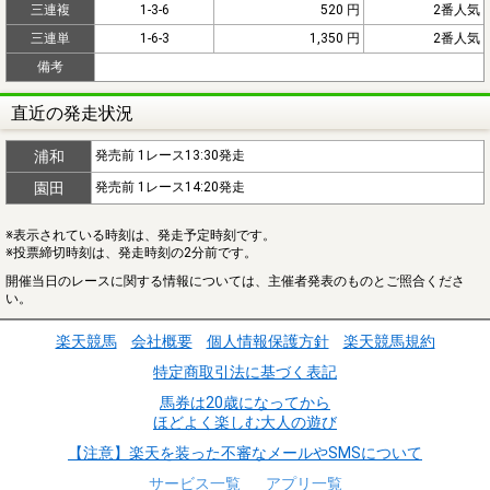
三連複
1-3-6
520 円
2番人気
三連単
1-6-3
1,350 円
2番人気
備考
直近の発走状況
浦和
発売前 1レース13:30発走
園田
発売前 1レース14:20発走
※表示されている時刻は、発走予定時刻です。
※投票締切時刻は、発走時刻の2分前です。
開催当日のレースに関する情報については、主催者発表のものとご照合くださ
い。
楽天競馬
会社概要
個人情報保護方針
楽天競馬規約
特定商取引法に基づく表記
馬券は20歳になってから
ほどよく楽しむ大人の遊び
【注意】楽天を装った不審なメールやSMSについて
サービス一覧
アプリ一覧