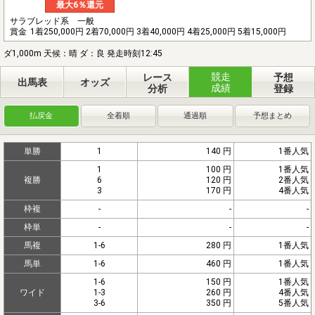
最大6％還元
サラブレッド系 一般
賞金
1着250,000円 2着70,000円 3着40,000円 4着25,000円 5着15,000円
ダ1,000m 天候：晴 ダ：良 発走時刻12:45
競走
レース
予想
出馬表
オッズ
成績
分析
登録
払戻金
全着順
通過順
予想まとめ
単勝
1
140 円
1番人気
1
100 円
1番人気
複勝
6
120 円
2番人気
3
170 円
4番人気
枠複
-
-
-
枠単
-
-
-
馬複
1-6
280 円
1番人気
馬単
1-6
460 円
1番人気
1-6
150 円
1番人気
ワイド
1-3
260 円
4番人気
3-6
350 円
5番人気