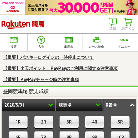
楽天競馬
通知
馬券カゴ
投票
入金
出馬表
レース映像
メニュー
【重要】パスキーログインの一時停止について
【重要】楽天ポイント、PayPayのご利用に関する注意事項
【重要】PayPayチャージ時の注意事項
盛岡競馬場 競走成績
2020/5/31
競馬場
R番号
1R
2R
3R
4R
5R
6R
7R
8R
9R
10R