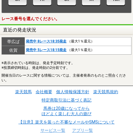
レース番号を選んでください。
直近の発走状況
帯広ば
発売中 8レース18:35発走
（最大1％還元）
佐賀
発売中 5レース18:15発走
（最大1％還元）
※表示されている時刻は、発走予定時刻です。
※投票締切時刻は、発走時刻の2分前です。
開催当日のレースに関する情報については、主催者発表のものとご照合くださ
い。
楽天競馬
会社概要
個人情報保護方針
楽天競馬規約
特定商取引法に基づく表記
馬券は20歳になってから
ほどよく楽しむ大人の遊び
【注意】楽天を装った不審なメールやSMSについて
サービス一覧
アプリ一覧