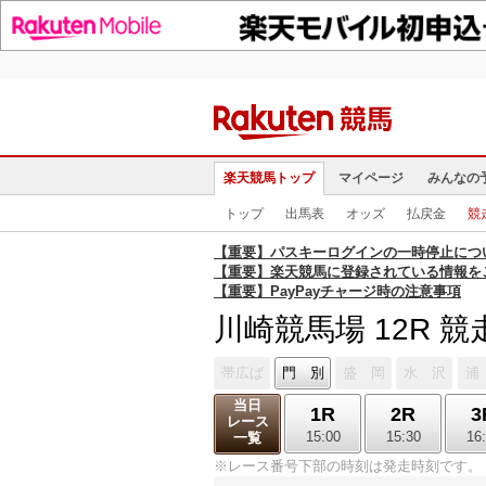
楽天競馬トップ
マイページ
みんなの
トップ
出馬表
オッズ
払戻金
競
【重要】パスキーログインの一時停止につ
【重要】楽天競馬に登録されている情報を
【重要】PayPayチャージ時の注意事項
川崎競馬場 12R 
帯広ば
門 別
盛 岡
水 沢
浦
当日
1R
2R
3
レース
15:00
15:30
16
一覧
※レース番号下部の時刻は発走時刻です。