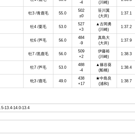
-4
(川崎)
502
笹川翼
牡3 /青鹿毛
55.0
1:37.1
±0
(大井)
527
▲古岡勇
牡4 /栗毛
53.0
1:37.2
+3
(川崎)
484
真島大
牡6 /芦毛
56.0
1:37.9
-9
(大井)
509
伊藤裕
牡7 /黒鹿毛
56.0
1:38.3
+2
(川崎)
488
▲篠谷葵
牡7 /芦毛
53.0
1:38.4
-4
(船橋)
438
★中島良
牝3 /鹿毛
49.0
1:38.7
+17
(浦和)
.5-13.4-14.0-13.4