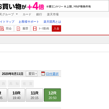
天グループ
カード
銀行
楽天市場
イトマップ
お客様サポート
楽天競馬とは
照会
履歴
ﾚｰｽ動画
入金
翌日
2020年8月11日
日付選択
 路
高 知
佐 賀
R
10R
11R
12R
05
19:40
20:15
20:50