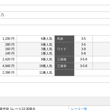
,7)
1,200 円
6番人気
馬単
3-5
280 円
6番人気
3-5
160 円
3番人気
ワイド
3-8
140 円
1番人気
5-8
2,420 円
9番人気
三連複
3-5-8
4,940 円
19番人気
三連単
3-5-8
2,390 円
11番人気
発売前 1レース13:30発走
レース一覧