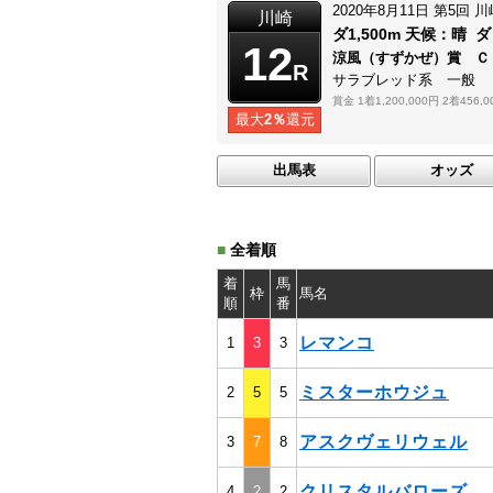
2020年8月11日
第5回
川
川崎
ダ1,500m
天候：
晴
ダ
12
涼風（すずかぜ）賞 
R
サラブレッド系 一般
賞金
1着1,200,000円
2着456,0
最大
2％
還元
出馬表
オッズ
■
全着順
着
馬
枠
馬名
順
番
レマンコ
1
3
3
ミスターホウジュ
2
5
5
アスクヴェリウェル
3
7
8
クリスタルバローズ
4
2
2