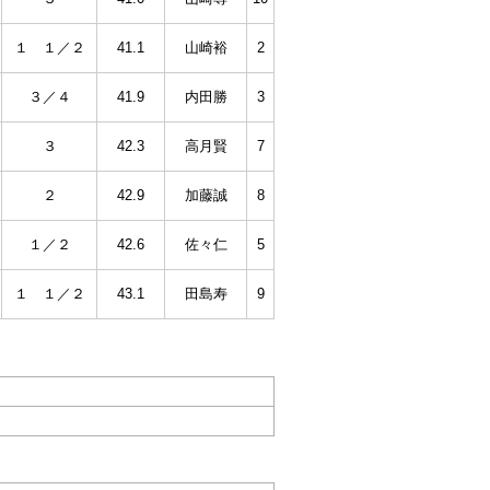
１ １／２
41.1
山崎裕
2
３／４
41.9
内田勝
3
３
42.3
高月賢
7
２
42.9
加藤誠
8
１／２
42.6
佐々仁
5
１ １／２
43.1
田島寿
9