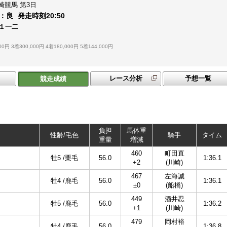
崎競馬
第3日
：
良
発走時刻
20:50
Ｃ１一二
00円
3着300,000円
4着180,000円
5着144,000円
レース分析
予想一覧
競走成績
負担
馬体重
性齢/毛色
騎手
タイム
重量
増減
460
町田直
牡5 /栗毛
56.0
1:36.1
+2
(川崎)
467
左海誠
牡4 /鹿毛
56.0
1:36.1
±0
(船橋)
449
酒井忍
牡5 /鹿毛
56.0
1:36.2
+1
(川崎)
479
岡村裕
牡4 /鹿毛
56.0
1:36.8