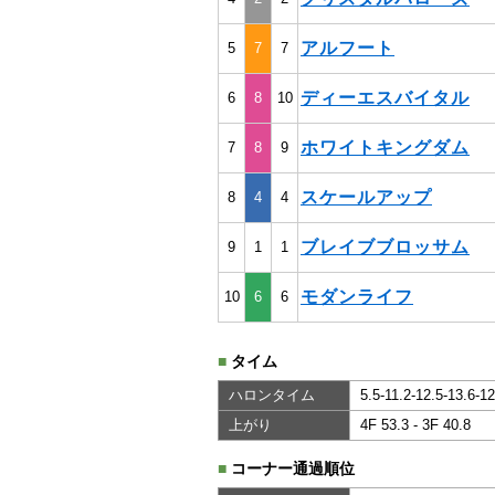
アルフート
5
7
7
ディーエスバイタル
6
8
10
ホワイトキングダム
7
8
9
スケールアップ
8
4
4
ブレイブブロッサム
9
1
1
モダンライフ
10
6
6
■
タイム
ハロンタイム
5.5-11.2-12.5-13.6-12
上がり
4F 53.3 - 3F 40.8
■
コーナー通過順位