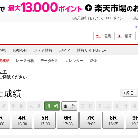
[楽天銀行]もれなく1000ポイント
楽
サ
投票
精算
予想
お知らせ
おトク情報
ガイド
情報サイトUma+
走成績
レース分析
データ分析
カレンダー
映像
いて
ご確認ください
競走成績
前日
 和
船 橋
大 井
川 崎
金 沢
笠 松
名古屋
園 田
姫
R
4R
5R
6R
7R
8R
9
:00
16:30
17:00
17:36
18:06
18:35
19: