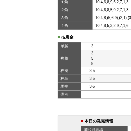
１角
10,4,6,8,9,5,2,7,1,3
２角
10,4,6,8,5,9,2,7,1,3
３角
10,4,8,(5,6,9),(2,1),(3
４角
10,4,8,5,3,2,9,7,1,6
■
払戻金
単勝
3
3
複勝
5
8
枠複
3-5
枠単
3-5
馬複
3-5
備考
■
本日の発売情報
浦和
競馬場