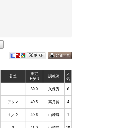
推定
人
着差
調教師
上がり
気
39.9
久保秀
6
アタマ
40.5
高月賢
4
１／２
40.6
山崎尋
1
３
41.0
山崎尋
10