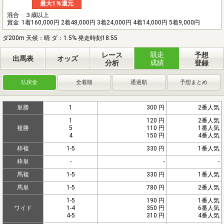
最大1％還元
混合 ３歳以上
賞金
1着160,000円 2着48,000円 3着24,000円 4着14,000円 5着9,000円
ダ200m 天候：晴 ダ：1.5% 発走時刻18:55
競走
レース
予想
出馬表
オッズ
成績
分析
登録
払戻金
全着順
通過順
予想まとめ
単勝
1
300 円
2番人気
1
120 円
2番人気
複勝
5
110 円
1番人気
4
150 円
4番人気
枠複
1-5
330 円
1番人気
枠単
-
-
-
馬複
1-5
330 円
1番人気
馬単
1-5
780 円
2番人気
1-5
190 円
1番人気
ワイド
1-4
350 円
6番人気
4-5
310 円
4番人気