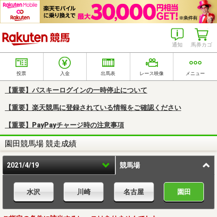
楽天競馬
通知
馬券カゴ
投票
入金
出馬表
レース映像
メニュー
【重要】パスキーログインの一時停止について
【重要】楽天競馬に登録されている情報をご確認ください
【重要】PayPayチャージ時の注意事項
園田競馬場 競走成績
2021/4/19
競馬場
水沢
川崎
名古屋
園田