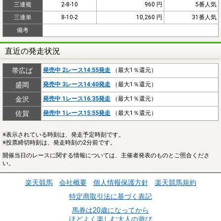
三連複
2-8-10
960 円
5番人気
三連単
8-10-2
10,260 円
31番人気
備考
直近の発走状況
帯広ば
発売中 2レース14:55発走
（最大1％還元）
盛岡
発売中 3レース14:40発走
（最大1％還元）
金沢
発売中 1レース16:35発走
（最大1％還元）
佐賀
発売中 1レース15:55発走
（最大1％還元）
※表示されている時刻は、発走予定時刻です。
※投票締切時刻は、発走時刻の2分前です。
開催当日のレースに関する情報については、主催者発表のものとご照合くださ
い。
楽天競馬
会社概要
個人情報保護方針
楽天競馬規約
特定商取引法に基づく表記
馬券は20歳になってから
ほどよく楽しむ大人の遊び