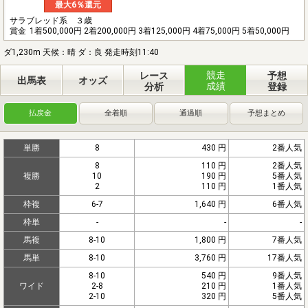
最大6％還元
サラブレッド系 ３歳
賞金
1着500,000円 2着200,000円 3着125,000円 4着75,000円 5着50,000円
ダ1,230m 天候：晴 ダ：良 発走時刻11:40
競走
レース
予想
出馬表
オッズ
成績
分析
登録
払戻金
全着順
通過順
予想まとめ
単勝
8
430 円
2番人気
8
110 円
2番人気
複勝
10
190 円
5番人気
2
110 円
1番人気
枠複
6-7
1,640 円
6番人気
枠単
-
-
-
馬複
8-10
1,800 円
7番人気
馬単
8-10
3,760 円
17番人気
8-10
540 円
9番人気
ワイド
2-8
210 円
1番人気
2-10
320 円
5番人気