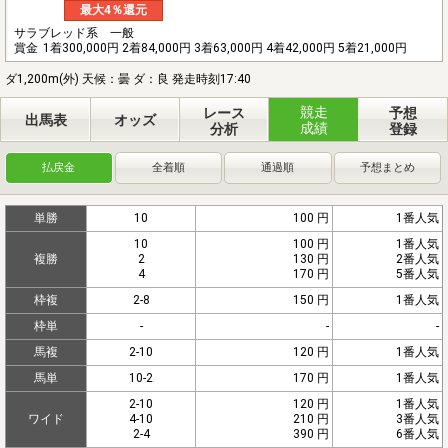
最大4％還元
サラブレッド系 一般
賞金
1着300,000円 2着84,000円 3着63,000円 4着42,000円 5着21,000円
ダ1,200m(外) 天候：曇 ダ：良 発走時刻17:40
競走
レース
予想
出馬表
オッズ
成績
分析
登録
払戻金
全着順
通過順
予想まとめ
単勝
10
100 円
1番人気
10
100 円
1番人気
複勝
2
130 円
2番人気
4
170 円
5番人気
枠複
2-8
150 円
1番人気
枠単
-
-
-
馬複
2-10
120 円
1番人気
馬単
10-2
170 円
1番人気
2-10
120 円
1番人気
ワイド
4-10
210 円
3番人気
2-4
390 円
6番人気