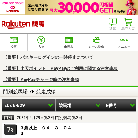
楽天競馬
通知
馬券カゴ
投票
入金
出馬表
レース映像
メニュー
【重要】パスキーログインの一時停止について
【重要】楽天ポイント、PayPayのご利用に関する注意事項
【重要】PayPayチャージ時の注意事項
門別競馬場 7R 競走成績
2021/4/29
競馬場
R番号
門別
2021年4月29日第2回 門別競馬 第2日
３歳以上 Ｃ４－３ Ｃ４ －
7
R
３