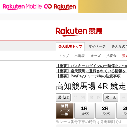
楽天競馬トップ
マイページ
みんなの
トップ
出馬表
オッズ
払戻金
競
【重要】パスキーログインの一時停止につ
【重要】楽天競馬に登録されている情報を
【重要】PayPayチャージ時の注意事項
高知競馬場 4R 競
帯広ば
門 別
盛 岡
水 沢
浦
当日
1R
2R
3
レース
14:55
15:25
15
一覧
※レース番号下部の時刻は発走時刻です。