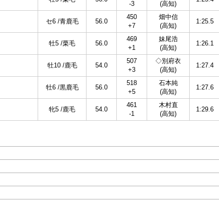
-3
(高知)
450
畑中信
セ6 /青鹿毛
56.0
1:25.5
+7
(高知)
469
妹尾浩
牡5 /栗毛
56.0
1:26.1
+1
(高知)
507
◇別府衣
牡10 /鹿毛
54.0
1:27.4
+3
(高知)
518
石本純
牡6 /黒鹿毛
56.0
1:27.6
+5
(高知)
461
木村直
牝5 /鹿毛
54.0
1:29.6
-1
(高知)