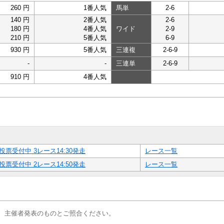
260 円
1番人気
馬単
2-6
140 円
2番人気
2-6
180 円
4番人気
ワイド
2-9
210 円
5番人気
6-9
930 円
5番人気
三連複
2-6-9
-
-
三連単
2-6-9
910 円
4番人気
投票受付中 3レース14:30発走
レース一覧
投票受付中 2レース14:50発走
レース一覧
、主催者発表のものとご照合ください。