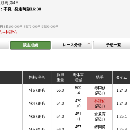
知競馬
第4日
：
不良
発走時刻
16:30
0円
3着100,000円
4着75,000円
5着50,000円
敏弘→林謙佑
レース分析
予想一覧
競走成績
負担
馬体重
性齢/毛色
騎手
タイム
重量
増減
509
赤岡修
牡6 /鹿毛
56.0
1:24.8
-4
(高知)
479
林謙佑
牝4 /鹿毛
54.0
1:24.8
±0
(高知)
451
倉兼育
牝6 /鹿毛
54.0
1:25.1
+1
(高知)
457
郷間勇
牡5 /栗毛
56.0
1:25.4