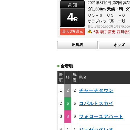
2021年5月9日
第2回
高
高知
ダ1,300m
天候：
晴
ダ
4
Ｃ３－６ Ｃ３ －６
R
サラブレッド系 一般
賞金
1着500,000円
2着175,00
最大
3％
還元
6番 騎手変更 西川
出馬表
オッズ
■
全着順
着
馬
枠
馬名
順
番
チャーチタウン
1
2
2
コバルトスカイ
2
6
6
フォローユアハート
3
8
9
ジュゼッペレオ
4
1
1