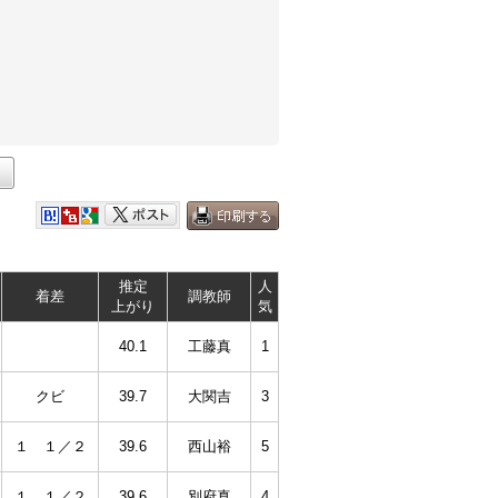
推定
人
着差
調教師
上がり
気
40.1
工藤真
1
クビ
39.7
大関吉
3
１ １／２
39.6
西山裕
5
１ １／２
39.6
別府真
4