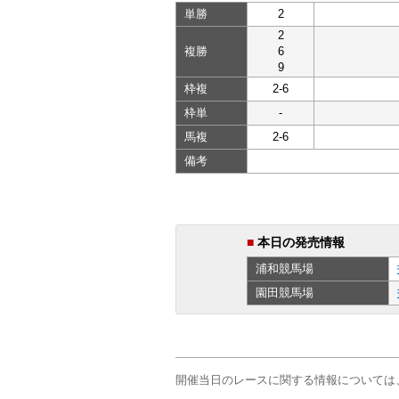
単勝
2
2
複勝
6
9
枠複
2-6
枠単
-
馬複
2-6
備考
■
本日の発売情報
浦和
競馬場
園田
競馬場
開催当日のレースに関する情報については