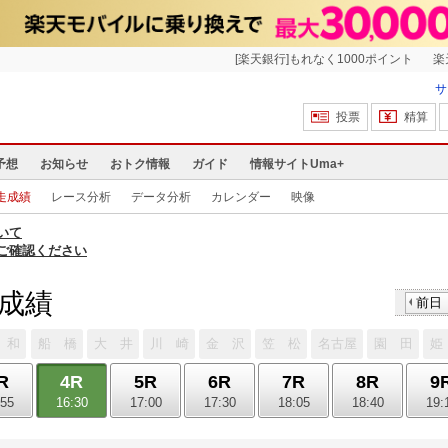
[楽天銀行]もれなく1000ポイント
楽
サ
投票
精算
予想
お知らせ
おトク情報
ガイド
情報サイトUma+
走成績
レース分析
データ分析
カレンダー
映像
いて
ご確認ください
走成績
前日
 和
船 橋
大 井
川 崎
金 沢
笠 松
名古屋
園 田
姫
R
4R
5R
6R
7R
8R
9
:55
16:30
17:00
17:30
18:05
18:40
19: