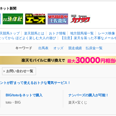
ネット新聞
天競馬トップ
楽天競馬とは
おトク情報
地方競馬場一覧
レース映像
なってから ほどよく楽しむ大人の遊び
【注意】楽天を装った不審なメールや
キーワード
出馬表
オッズ
競走成績
払戻金一覧
お問い合わせ一覧
ントが貯まって使えるおトクな電気サービス！
BIG/totoをネットで購入
ナンバーズの購入が可能！
toto・BIG
楽天×宝くじ