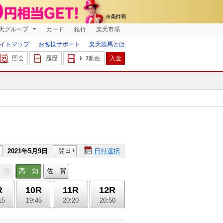
天グループ
カード
銀行
楽天市場
イトマップ
お客様サポート
楽天競馬とは
照会
履歴
ﾚｰｽ動画
入金
翌日
2021年5月9日
日付選択
 路
高 知
佐 賀
R
10R
11R
12R
15
19:45
20:20
20:50