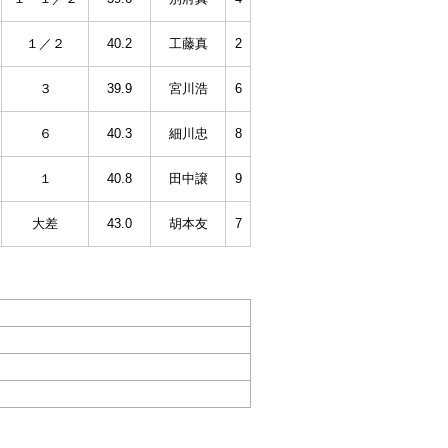
１／２
40.2
工藤真
2
３
39.9
宮川浩
6
６
40.3
細川忠
8
１
40.8
田中譲
9
大差
43.0
胡本友
7