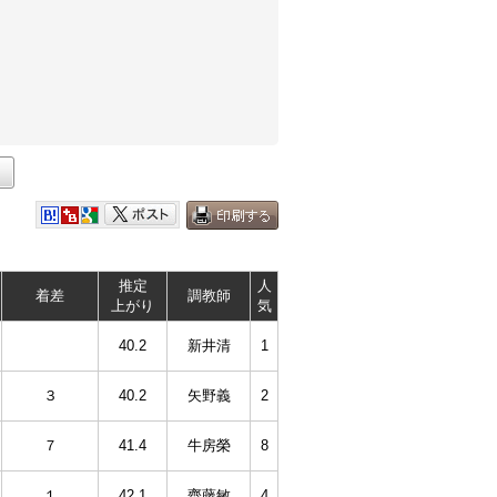
推定
人
着差
調教師
上がり
気
40.2
新井清
1
３
40.2
矢野義
2
７
41.4
牛房榮
8
１
42.1
齊藤敏
4