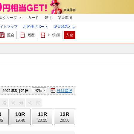
天グループ
カード
銀行
楽天市場
イトマップ
お客様サポート
楽天競馬とは
照会
履歴
ﾚｰｽ動画
入金
翌日
2021年6月21日
日付選択
 路
高 知
佐 賀
R
10R
11R
12R
05
19:40
20:15
20:50