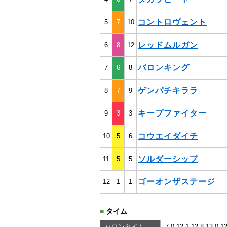
コントロヴェント
5
7
10
レッドムルガン
6
8
12
バロンキング
7
6
8
ゲンパチキララ
8
7
9
キープファイター
9
3
3
コウエイダイチ
10
5
6
ソルダーシップ
11
5
5
ゴーオンザステージ
12
1
1
■
タイム
ハロンタイム
7.0-12.1-12.8-13.0-1