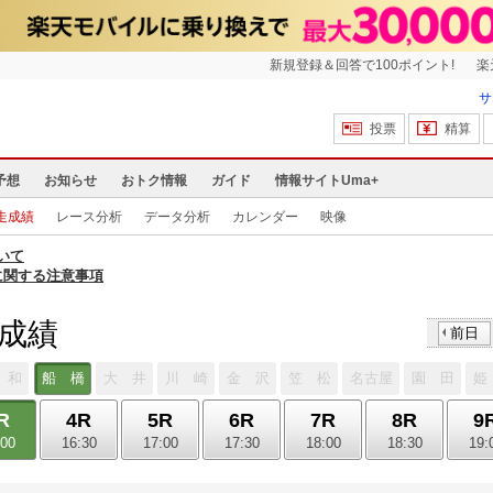
新規登録＆回答で100ポイント!
楽
サ
投票
精算
予想
お知らせ
おトク情報
ガイド
情報サイトUma+
走成績
レース分析
データ分析
カレンダー
映像
いて
に関する注意事項
走成績
前日
 和
船 橋
大 井
川 崎
金 沢
笠 松
名古屋
園 田
姫
R
4R
5R
6R
7R
8R
9
:00
16:30
17:00
17:30
18:00
18:30
19: