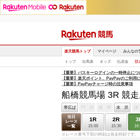
楽天競馬トップ
マイページ
みんなの
トップ
出馬表
オッズ
払戻金
競
【重要】パスキーログインの一時停止につ
【重要】楽天ポイント、PayPayのご利用
【重要】PayPayチャージ時の注意事項
船橋競馬場 3R 競
帯広ば
門 別
盛 岡
水 沢
浦
当日
1R
2R
3
レース
15:00
15:30
16
一覧
※レース番号下部の時刻は発走時刻です。