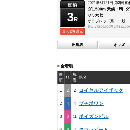
2021年6月21日
第3回
船
船橋
ダ1,500m
天候：
晴
ダ
3
Ｃ３六七
R
サラブレッド系 一般
賞金
1着800,000円
2着312,00
最大
2％
還元
出馬表
オッズ
■
全着順
着
馬
枠
馬名
順
番
ロイヤルアイザック
1
2
2
プチポワン
2
4
4
ポイズンピル
3
8
11
タカラビート
4
6
7