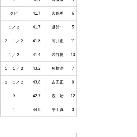
クビ
41.7
久保勇
6
１／２
41.7
凾館一
5
２ １／２
41.8
阿井正
11
１／２
41.4
渋谷博
10
１ １／２
43.2
柘榴浩
7
２ １／２
43.8
吉田正
9
３
42.7
森 始
12
１
44.9
平山真
3