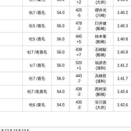
+2
(大井)
425
櫻井光
牝7 /鹿毛
54.0
1:40.2
-5
(川崎)
478
臼井健
牡5 /鹿毛
56.0
1:40.3
-2
(船橋)
445
柿本量
牡5 /鹿毛
56.0
1:40.8
+5
(船橋)
439
石崎駿
牡7 /青鹿毛
56.0
1:40.9
+7
(船橋)
520
福原杏
セ7 /鹿毛
56.0
1:41.2
+1
(浦和)
443
高橋哲
牡7 /鹿毛
56.0
1:41.7
-7
(浦和)
438
西村栄
牝7 /黒鹿毛
54.0
1:42.4
-2
(船橋)
435
笹川翼
牝6 /栗毛
54.0
1:42.6
-3
(大井)
2.8-12.8-13.8-13.6