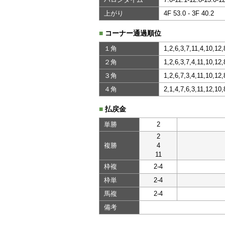
上がり
4F 53.0 - 3F 40.2
■
コーナー通過順位
１角
1,2,6,3,7,11,4,10,12,
２角
1,2,6,3,7,4,11,10,12,
３角
1,2,6,7,3,4,11,10,12,
４角
2,1,4,7,6,3,11,12,10,
■
払戻金
単勝
2
2
複勝
4
11
枠複
2-4
枠単
2-4
馬複
2-4
備考