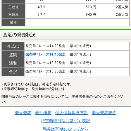
三連複
4-7-9
510 円
2番人気
三連単
9-7-4
940 円
2番人気
備考
直近の発走状況
帯広ば
発売前 1レース14:20発走 （最大1％還元）
盛岡
発売中 1レース11:40発走
（最大1％還元）
浦和
発売前 1レース13:30発走 （最大1％還元）
金沢
発売前 1レース15:35発走 （最大1％還元）
※表示されている時刻は、発走予定時刻です。
※投票締切時刻は、発走時刻の2分前です。
開催当日のレースに関する情報については、主催者発表のものとご照合くださ
い。
楽天競馬
会社概要
個人情報保護方針
楽天競馬規約
特定商取引法に基づく表記
馬券は20歳になってから