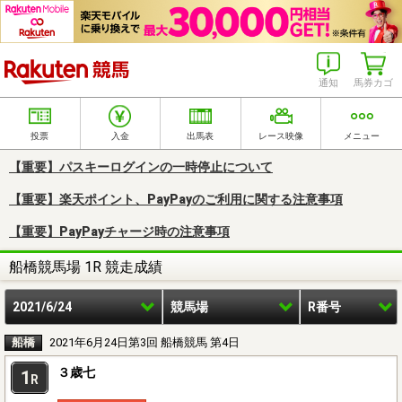
楽天競馬
通知
馬券カゴ
投票
入金
出馬表
レース映像
メニュー
【重要】パスキーログインの一時停止について
【重要】楽天ポイント、PayPayのご利用に関する注意事項
【重要】PayPayチャージ時の注意事項
船橋競馬場 1R 競走成績
2021/6/24
競馬場
R番号
船橋
2021年6月24日第3回 船橋競馬 第4日
３歳七
1
R