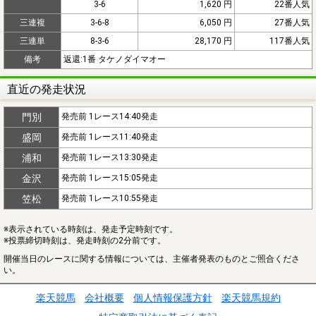
3-6
1,620 円
22番人気
三連複
3-6-8
6,050 円
27番人気
三連単
8-3-6
28,170 円
117番人気
備考
返還:1番 タケノダイマオー
直近の発走状況
門別
発売前 1レース14:40発走
盛岡
発売前 1レース11:40発走
浦和
発売前 1レース13:30発走
金沢
発売前 1レース15:05発走
笠松
発売前 1レース10:55発走
※表示されている時刻は、発走予定時刻です。
※投票締切時刻は、発走時刻の2分前です。
開催当日のレースに関する情報については、主催者発表のものとご照合くださ
い。
楽天競馬
会社概要
個人情報保護方針
楽天競馬規約