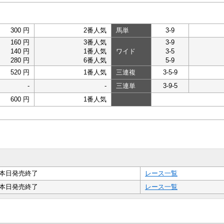
300 円
2番人気
馬単
3-9
160 円
3番人気
3-9
140 円
1番人気
ワイド
3-5
280 円
6番人気
5-9
520 円
1番人気
三連複
3-5-9
-
-
三連単
3-9-5
600 円
1番人気
本日発売終了
レース一覧
本日発売終了
レース一覧