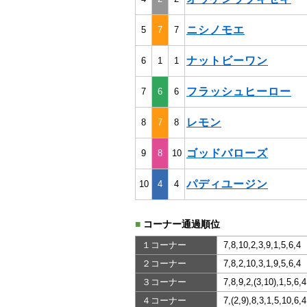
ニシノモエ
5
7
7
ナットビーワン
6
1
1
フラッシュヒーロー
7
6
6
レモン
8
7
8
ゴッドバローズ
9
8
10
パディユージン
10
4
4
■
コーナー通過順位
１コーナー
7,8,10,2,3,9,1,5,6,4
２コーナー
7,8,2,10,3,1,9,5,6,4
３コーナー
7,8,9,2,(3,10),1,5,6,4
４コーナー
7,(2,9),8,3,1,5,10,6,4