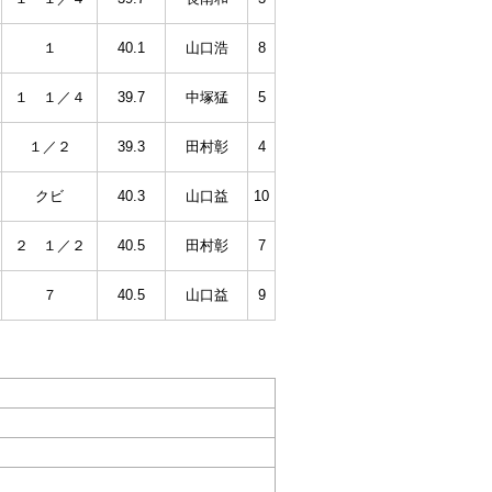
１
40.1
山口浩
8
１ １／４
39.7
中塚猛
5
１／２
39.3
田村彰
4
クビ
40.3
山口益
10
２ １／２
40.5
田村彰
7
７
40.5
山口益
9