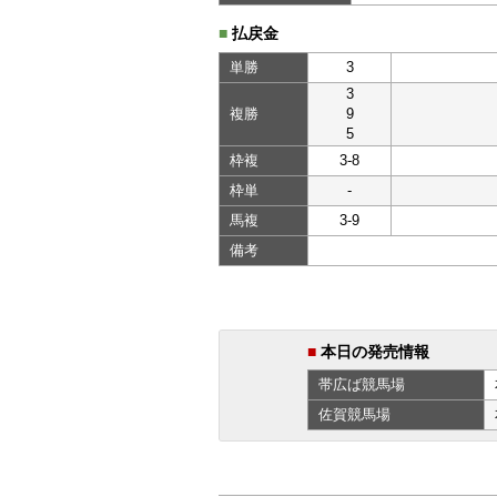
■
払戻金
単勝
3
3
複勝
9
5
枠複
3-8
枠単
-
馬複
3-9
備考
■
本日の発売情報
帯広ば
競馬場
佐賀
競馬場