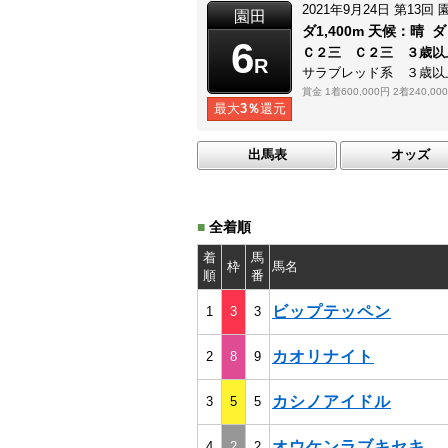
2021年9月24日
第13回
園田
ダ1,400m
天候：
晴
ダ
6
Ｃ２三 Ｃ２三 ３歳以
R
サラブレッド系 ３歳以
賞金
1着600,000円
2着240,00
最大
3％
還元
出馬表
オッズ
■
全着順
着
馬
枠
馬名
順
番
ビップテッペン
1
3
3
カオリナイト
2
8
9
カシノアイドル
3
5
5
オウケンラブキセキ
4
2
2