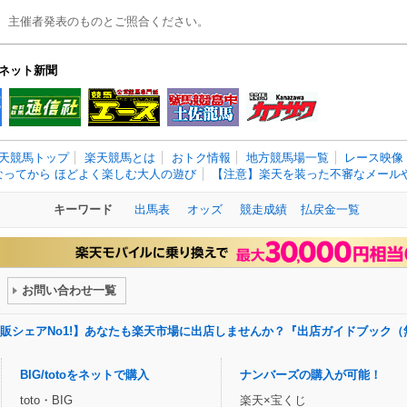
、主催者発表のものとご照合ください。
ネット新聞
天競馬トップ
楽天競馬とは
おトク情報
地方競馬場一覧
レース映像
なってから ほどよく楽しむ大人の遊び
【注意】楽天を装った不審なメールや
キーワード
出馬表
オッズ
競走成績
払戻金一覧
お問い合わせ一覧
販シェアNo1!】あなたも楽天市場に出店しませんか？『出店ガイドブック（
BIG/totoをネットで購入
ナンバーズの購入が可能！
toto・BIG
楽天×宝くじ