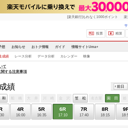
[楽天銀行]もれなく1000ポイント
楽
サ
投票
精算
予想
お知らせ
おトク情報
ガイド
情報サイトUma+
走成績
レース分析
データ分析
カレンダー
映像
いて
に関する注意事項
走成績
前日
 和
船 橋
大 井
川 崎
金 沢
笠 松
名古屋
園 田
姫
R
4R
5R
6R
7R
8R
9
:30
16:00
16:35
17:10
17:40
18:15
18: