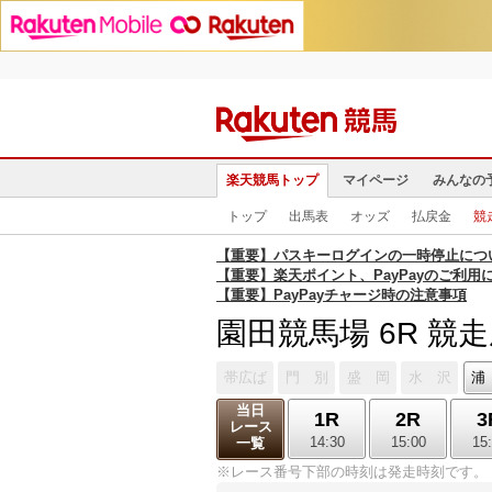
楽天競馬トップ
マイページ
みんなの
トップ
出馬表
オッズ
払戻金
競
【重要】パスキーログインの一時停止につ
【重要】楽天ポイント、PayPayのご利用
【重要】PayPayチャージ時の注意事項
園田競馬場 6R 競
帯広ば
門 別
盛 岡
水 沢
浦
当日
1R
2R
3
レース
14:30
15:00
15
一覧
※レース番号下部の時刻は発走時刻です。