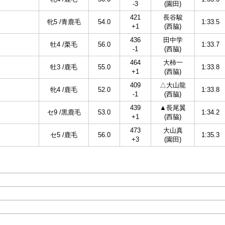
-3
(園田)
421
長谷駿
牝5 /青鹿毛
54.0
1:33.5
+1
(西脇)
436
田中学
牡4 /栗毛
56.0
1:33.7
-1
(西脇)
464
大柿一
牡3 /鹿毛
55.0
1:33.8
+1
(西脇)
409
△大山龍
牝4 /鹿毛
52.0
1:33.8
-1
(西脇)
439
▲長尾翼
セ9 /黒鹿毛
53.0
1:34.2
+1
(西脇)
473
大山真
セ5 /鹿毛
56.0
1:35.3
+3
(園田)