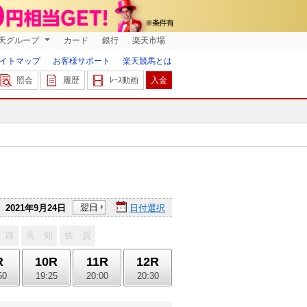
天グループ
カード
銀行
楽天市場
イトマップ
お客様サポート
楽天競馬とは
照会
履歴
ﾚｰｽ動画
入金
翌日
2021年9月24日
日付選択
 路
高 知
佐 賀
R
10R
11R
12R
50
19:25
20:00
20:30