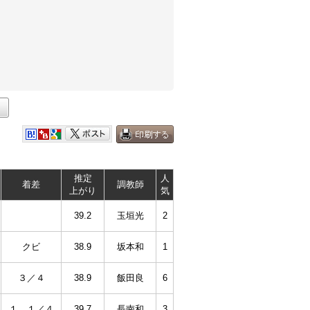
推定
人
着差
調教師
上がり
気
39.2
玉垣光
2
クビ
38.9
坂本和
1
３／４
38.9
飯田良
6
１ １／４
39.7
長南和
3