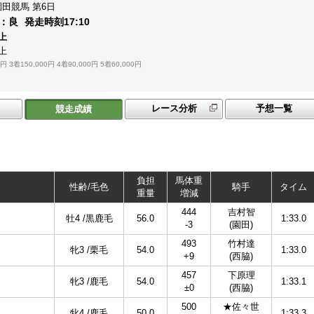
園田競馬
第6日
：
良
発走時刻
17:10
上
上
0円
3着150,000円
4着90,000円
5着60,000円
レース分析
予想一覧
競走成績
負担
馬体重
性齢/毛色
騎手
タイム
重量
増減
444
吉村智
牡4 /黒鹿毛
56.0
1:33.0
-3
(園田)
493
竹村達
牝3 /栗毛
54.0
1:33.0
+9
(西脇)
457
下原理
牝3 /鹿毛
54.0
1:33.1
±0
(西脇)
500
★佐々世
牝4 /鹿毛
50.0
1:33.3