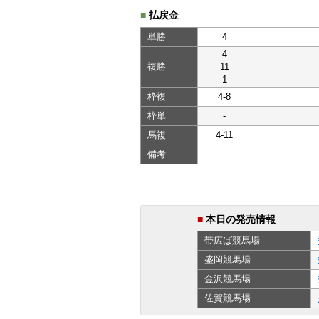
■
払戻金
単勝
4
4
複勝
11
1
枠複
4-8
枠単
-
馬複
4-11
備考
■
本日の発売情報
帯広ば
競馬場
盛岡
競馬場
金沢
競馬場
佐賀
競馬場