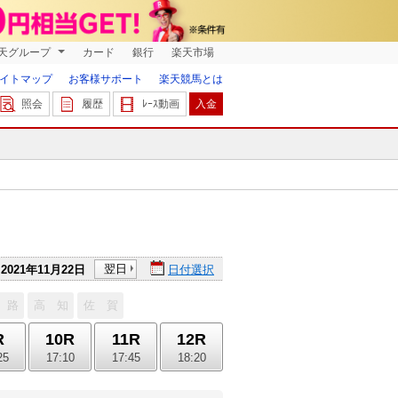
天グループ
カード
銀行
楽天市場
イトマップ
お客様サポート
楽天競馬とは
照会
履歴
ﾚｰｽ動画
入金
翌日
2021年11月22日
日付選択
 路
高 知
佐 賀
R
10R
11R
12R
25
17:10
17:45
18:20