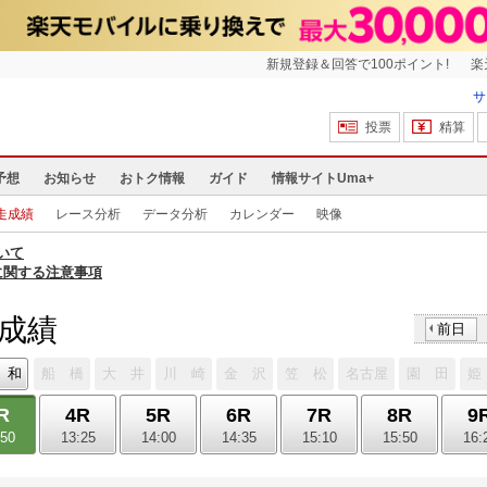
新規登録＆回答で100ポイント!
楽
サ
投票
精算
予想
お知らせ
おトク情報
ガイド
情報サイトUma+
走成績
レース分析
データ分析
カレンダー
映像
いて
に関する注意事項
走成績
前日
 和
船 橋
大 井
川 崎
金 沢
笠 松
名古屋
園 田
姫
R
4R
5R
6R
7R
8R
9
:50
13:25
14:00
14:35
15:10
15:50
16: