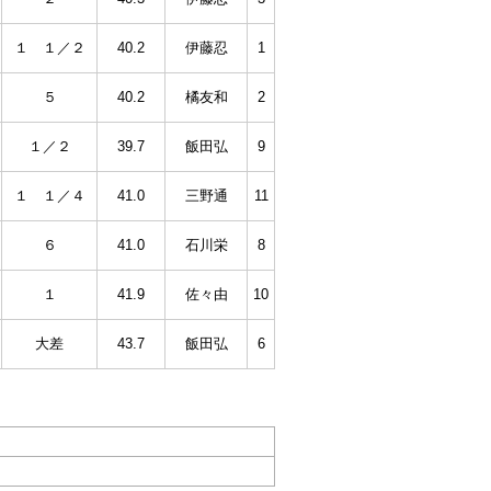
１ １／２
40.2
伊藤忍
1
５
40.2
橘友和
2
１／２
39.7
飯田弘
9
１ １／４
41.0
三野通
11
６
41.0
石川栄
8
１
41.9
佐々由
10
大差
43.7
飯田弘
6