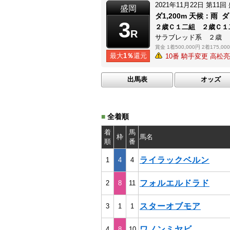
2021年11月22日
第11回
盛岡
ダ1,200m
天候：
雨
ダ
3
２歳Ｃ１二組 ２歳Ｃ
R
サラブレッド系 ２歳
賞金
1着500,000円
2着175,00
最大
1％
還元
10番 騎手変更 高松
出馬表
オッズ
■
全着順
着
馬
枠
馬名
順
番
ライラックベルン
1
4
4
フォルエルドラド
2
8
11
スターオブモア
3
1
1
ワノンミヤビ
4
8
10