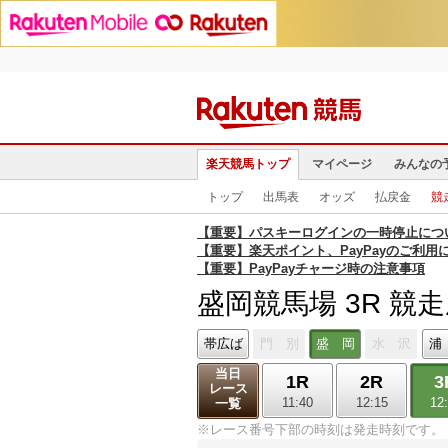
楽天競馬トップ
マイページ
みんなの
トップ
出馬表
オッズ
払戻金
競
【重要】パスキーログインの一時停止につ
【重要】楽天ポイント、PayPayのご利用
【重要】PayPayチャージ時の注意事項
盛岡競馬場 3R 競
帯広ば
門 別
盛 岡
水 沢
浦
当日
1R
2R
3
レース
11:40
12:15
12
一覧
※レース番号下部の時刻は発走時刻です。