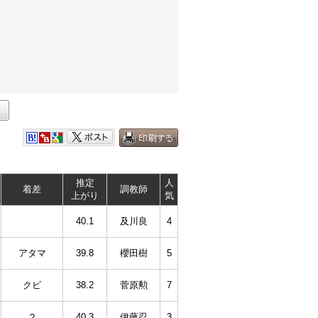
推定
人
着差
調教師
上がり
気
40.1
及川良
4
アタマ
39.8
櫻田樹
5
クビ
38.2
菅原勲
7
２
40.3
伊藤忍
3