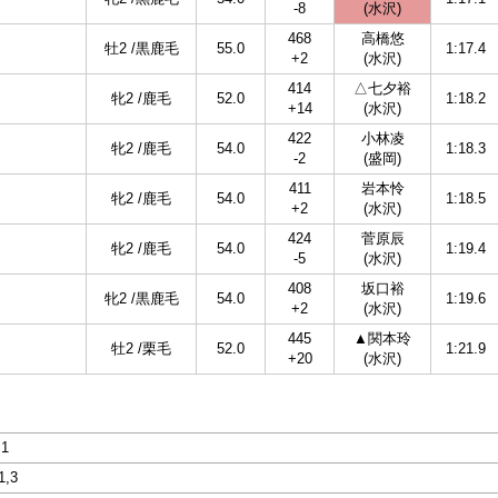
-8
(水沢)
468
高橋悠
牡2 /黒鹿毛
55.0
1:17.4
+2
(水沢)
414
△七夕裕
牝2 /鹿毛
52.0
1:18.2
+14
(水沢)
422
小林凌
牝2 /鹿毛
54.0
1:18.3
-2
(盛岡)
411
岩本怜
牝2 /鹿毛
54.0
1:18.5
+2
(水沢)
424
菅原辰
牝2 /鹿毛
54.0
1:19.4
-5
(水沢)
408
坂口裕
牝2 /黒鹿毛
54.0
1:19.6
+2
(水沢)
445
▲関本玲
牡2 /栗毛
52.0
1:21.9
+20
(水沢)
,1
1,3