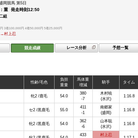
盛岡競馬
第5日
：
重
発走時刻
12:50
１二組
0円
3着100,000円
4着50,000円
5着25,000円
亮→村上忍
レース分析
予想一覧
競走成績
負担
馬体重
性齢/毛色
騎手
タイム
重量
増減
380
木村暁
牝2 /鹿毛
54.0
1:16.8
-7
(水沢)
411
南郷家
セ2 /黒鹿毛
55.0
1:16.8
-1
(盛岡)
362
山本聡
牝2 /黒鹿毛
54.0
1:16.8
-6
(水沢)
433
村上忍
牝2 /黒鹿毛
54.0
1:17.1