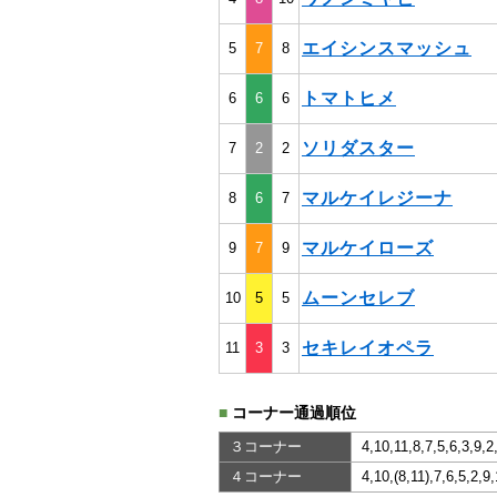
エイシンスマッシュ
5
7
8
トマトヒメ
6
6
6
ソリダスター
7
2
2
マルケイレジーナ
8
6
7
マルケイローズ
9
7
9
ムーンセレブ
10
5
5
セキレイオペラ
11
3
3
■
コーナー通過順位
３コーナー
4,10,11,8,7,5,6,3,9,2
４コーナー
4,10,(8,11),7,6,5,2,9,