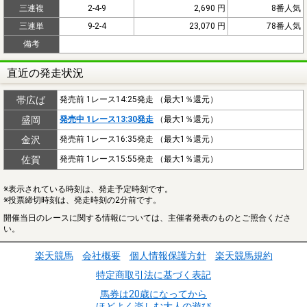
三連複
2-4-9
2,690 円
8番人気
三連単
9-2-4
23,070 円
78番人気
備考
直近の発走状況
帯広ば
発売前 1レース14:25発走 （最大1％還元）
盛岡
発売中 1レース13:30発走
（最大1％還元）
金沢
発売前 1レース16:35発走 （最大1％還元）
佐賀
発売前 1レース15:55発走 （最大1％還元）
※表示されている時刻は、発走予定時刻です。
※投票締切時刻は、発走時刻の2分前です。
開催当日のレースに関する情報については、主催者発表のものとご照合くださ
い。
楽天競馬
会社概要
個人情報保護方針
楽天競馬規約
特定商取引法に基づく表記
馬券は20歳になってから
ほどよく楽しむ大人の遊び