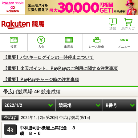
楽天競馬
通知
馬券カゴ
投票
入金
出馬表
レース映像
メニュー
【重要】パスキーログインの一時停止について
【重要】楽天ポイント、PayPayのご利用に関する注意事項
【重要】PayPayチャージ時の注意事項
帯広ば競馬場 4R 競走成績
2022/1/2
競馬場
R番号
帯広ば
2022年1月2日第20回 帯広ば競馬 第1日
中林勝司肝機能上昇記念 ３
4
R
歳 Ｂ－６