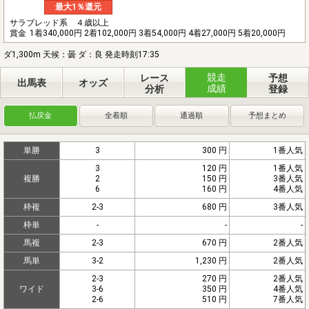
最大1％還元
サラブレッド系 ４歳以上
賞金
1着340,000円 2着102,000円 3着54,000円 4着27,000円 5着20,000円
ダ1,300m 天候：曇 ダ：良 発走時刻17:35
競走
レース
予想
出馬表
オッズ
成績
分析
登録
払戻金
全着順
通過順
予想まとめ
単勝
3
300 円
1番人気
3
120 円
1番人気
複勝
2
150 円
3番人気
6
160 円
4番人気
枠複
2-3
680 円
3番人気
枠単
-
-
-
馬複
2-3
670 円
2番人気
馬単
3-2
1,230 円
2番人気
2-3
270 円
2番人気
ワイド
3-6
350 円
4番人気
2-6
510 円
7番人気