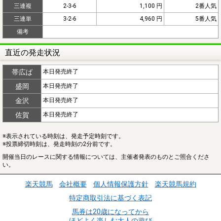
三連複
2-3-6
1,100 円
2番人気
三連単
3-2-6
4,960 円
5番人気
備考
直近の発走状況
帯広ば
本日発売終了
盛岡
本日発売終了
金沢
本日発売終了
佐賀
本日発売終了
※表示されている時刻は、発走予定時刻です。
※投票締切時刻は、発走時刻の2分前です。
開催当日のレースに関する情報については、主催者発表のものとご照合くださ
い。
楽天競馬
会社概要
個人情報保護方針
楽天競馬規約
特定商取引法に基づく表記
馬券は20歳になってから
ほどよく楽しむ大人の遊び