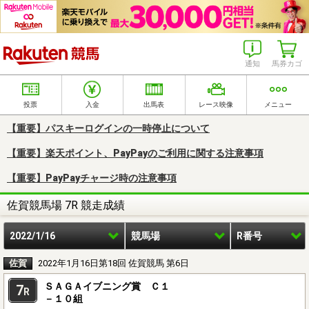
楽天競馬
通知
馬券カゴ
投票
入金
出馬表
レース映像
メニュー
【重要】パスキーログインの一時停止について
【重要】楽天ポイント、PayPayのご利用に関する注意事項
【重要】PayPayチャージ時の注意事項
佐賀競馬場 7R 競走成績
2022/1/16
競馬場
R番号
佐賀
2022年1月16日第18回 佐賀競馬 第6日
ＳＡＧＡイブニング賞 Ｃ１
7
R
－１０組