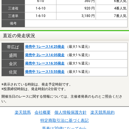
6-10
360 円
6番人気
三連複
1-6-10
920 円
4番人気
三連単
1-6-10
3,180 円
7番人気
備考
直近の発走状況
帯広ば
発売中 1レース14:25発走
（最大1％還元）
盛岡
発売中 2レース14:05発走
（最大1％還元）
金沢
発売中 1レース16:35発走
（最大1％還元）
佐賀
発売中 1レース15:55発走
（最大1％還元）
※表示されている時刻は、発走予定時刻です。
※投票締切時刻は、発走時刻の2分前です。
開催当日のレースに関する情報については、主催者発表のものとご照合くださ
い。
楽天競馬
会社概要
個人情報保護方針
楽天競馬規約
特定商取引法に基づく表記
馬券は20歳になってから