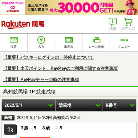
楽天競馬
通知
馬券カゴ
投票
入金
出馬表
レース映像
メニュー
【重要】パスキーログインの一時停止について
【重要】楽天ポイント、PayPayのご利用に関する注意事項
【重要】PayPayチャージ時の注意事項
高知競馬場 1R 競走成績
2022/5/1
競馬場
R番号
高知
2022年5月1日第2回 高知競馬 第2日
３歳－５ ３歳 －５
1
R