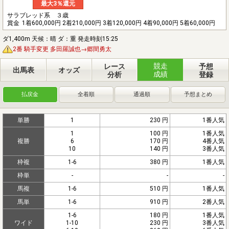
最大3％還元
サラブレッド系 ３歳
賞金
1着600,000円 2着210,000円 3着120,000円 4着90,000円 5着60,000円
ダ1,400m 天候：晴 ダ：重 発走時刻15:25
2番 騎手変更 多田羅誠也→郷間勇太
競走
レース
予想
出馬表
オッズ
成績
分析
登録
払戻金
全着順
通過順
予想まとめ
単勝
1
230 円
1番人気
1
100 円
1番人気
複勝
6
170 円
4番人気
10
140 円
3番人気
枠複
1-6
380 円
1番人気
枠単
-
-
-
馬複
1-6
510 円
1番人気
馬単
1-6
910 円
2番人気
1-6
180 円
1番人気
ワイド
1-10
230 円
3番人気