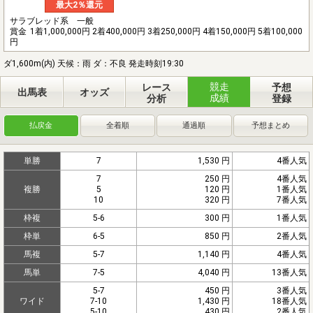
最大2％還元
サラブレッド系 一般
賞金
1着1,000,000円 2着400,000円 3着250,000円 4着150,000円 5着100,000
円
ダ1,600m(内) 天候：雨 ダ：不良 発走時刻19:30
競走
レース
予想
出馬表
オッズ
成績
分析
登録
払戻金
全着順
通過順
予想まとめ
単勝
7
1,530 円
4番人気
7
250 円
4番人気
複勝
5
120 円
1番人気
10
320 円
7番人気
枠複
5-6
300 円
1番人気
枠単
6-5
850 円
2番人気
馬複
5-7
1,140 円
4番人気
馬単
7-5
4,040 円
13番人気
5-7
450 円
3番人気
ワイド
7-10
1,430 円
18番人気
5-10
430 円
2番人気