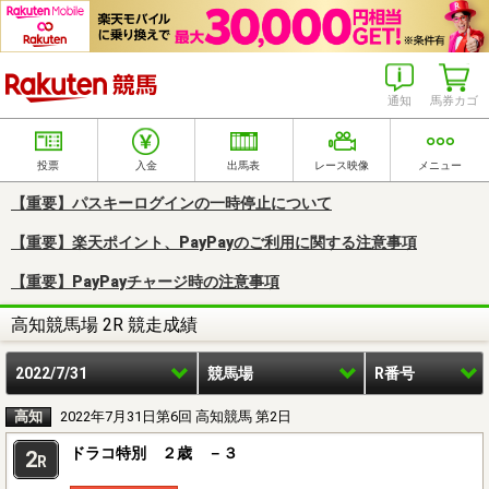
楽天競馬
通知
馬券カゴ
投票
入金
出馬表
レース映像
メニュー
【重要】パスキーログインの一時停止について
【重要】楽天ポイント、PayPayのご利用に関する注意事項
【重要】PayPayチャージ時の注意事項
高知競馬場 2R 競走成績
2022/7/31
競馬場
R番号
高知
2022年7月31日第6回 高知競馬 第2日
ドラコ特別 ２歳 －３
2
R