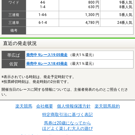
ワイド
4-6
800 円
9番人気
1-4
630 円
8番人気
三連複
1-4-6
1,300 円
5番人気
三連単
6-1-4
4,780 円
24番人気
備考
直近の発走状況
帯広ば
発売中 9レース19:05発走
（最大1％還元）
佐賀
発売中 6レース18:45発走
（最大1％還元）
※表示されている時刻は、発走予定時刻です。
※投票締切時刻は、発走時刻の2分前です。
開催当日のレースに関する情報については、主催者発表のものとご照合くださ
い。
楽天競馬
会社概要
個人情報保護方針
楽天競馬規約
特定商取引法に基づく表記
馬券は20歳になってから
ほどよく楽しむ大人の遊び