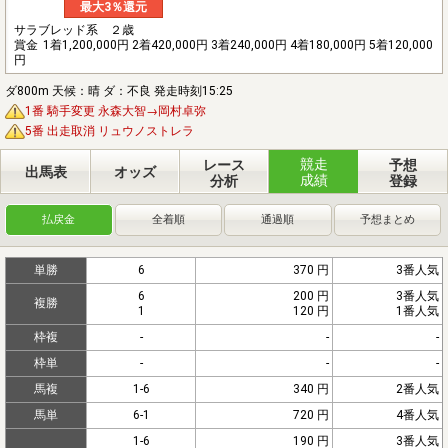
最大3％還元
サラブレッド系 ２歳
賞金
1着1,200,000円 2着420,000円 3着240,000円 4着180,000円 5着120,000
円
ダ800m 天候：晴 ダ：不良 発走時刻15:25
1番 騎手変更 永森大智→岡村卓弥
5番 出走取消 リュウノストレラ
競走
レース
予想
出馬表
オッズ
成績
分析
登録
払戻金
全着順
通過順
予想まとめ
単勝
6
370 円
3番人気
6
200 円
3番人気
複勝
1
120 円
1番人気
枠複
-
-
-
枠単
-
-
-
馬複
1-6
340 円
2番人気
馬単
6-1
720 円
4番人気
1-6
190 円
3番人気