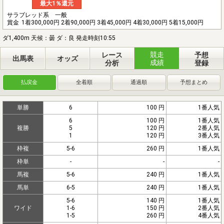
最大1％還元
サラブレッド系 一般
賞金
1着300,000円 2着90,000円 3着45,000円 4着30,000円 5着15,000円
ダ1,400m 天候：曇 ダ：良 発走時刻10:55
競走
レース
予想
出馬表
オッズ
成績
分析
登録
払戻金
全着順
通過順
予想まとめ
単勝
6
100 円
1番人気
6
100 円
1番人気
複勝
5
120 円
2番人気
1
120 円
3番人気
枠複
5-6
260 円
1番人気
枠単
-
-
-
馬複
5-6
240 円
1番人気
馬単
6-5
240 円
1番人気
5-6
140 円
1番人気
ワイド
1-6
150 円
2番人気
1-5
260 円
4番人気