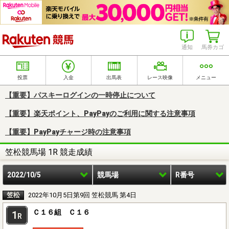
楽天競馬
通知
馬券カゴ
投票
入金
出馬表
レース映像
メニュー
【重要】パスキーログインの一時停止について
【重要】楽天ポイント、PayPayのご利用に関する注意事項
【重要】PayPayチャージ時の注意事項
笠松競馬場 1R 競走成績
2022/10/5
競馬場
R番号
笠松
2022年10月5日第9回 笠松競馬 第4日
Ｃ１６組 Ｃ１６
1
R