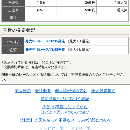
三連複
1-5-6
260 円
1番人気
三連単
6-5-1
530 円
1番人気
備考
直近の発走状況
帯広ば
発売中 8レース18:35発走
（最大1％還元）
佐賀
発売中 6レース18:45発走
（最大1％還元）
※表示されている時刻は、発走予定時刻です。
※投票締切時刻は、発走時刻の2分前です。
開催当日のレースに関する情報については、主催者発表のものとご照合くださ
い。
楽天競馬
会社概要
個人情報保護方針
楽天競馬規約
特定商取引法に基づく表記
馬券は20歳になってから
ほどよく楽しむ大人の遊び
【注意】楽天を装った不審なメールやSMSについて
サービス一覧
アプリ一覧