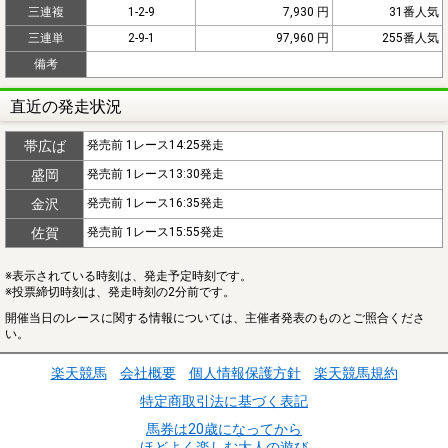
三連複
1-2-9
7,930 円
31番人気
三連単
2-9-1
97,960 円
255番人気
備考
直近の発走状況
帯広ば
発売前 1レース14:25発走
盛岡
発売前 1レース13:30発走
金沢
発売前 1レース16:35発走
佐賀
発売前 1レース15:55発走
※表示されている時刻は、発走予定時刻です。
※投票締切時刻は、発走時刻の2分前です。
開催当日のレースに関する情報については、主催者発表のものとご照合くださ
い。
楽天競馬
会社概要
個人情報保護方針
楽天競馬規約
特定商取引法に基づく表記
馬券は20歳になってから
ほどよく楽しむ大人の遊び