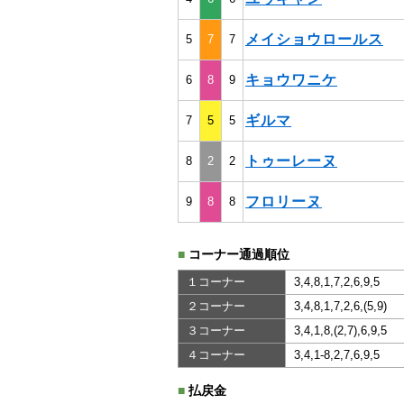
メイショウロールス
5
7
7
キョウワニケ
6
8
9
ギルマ
7
5
5
トゥーレーヌ
8
2
2
フロリーヌ
9
8
8
■
コーナー通過順位
１コーナー
3,4,8,1,7,2,6,9,5
２コーナー
3,4,8,1,7,2,6,(5,9)
３コーナー
3,4,1,8,(2,7),6,9,5
４コーナー
3,4,1-8,2,7,6,9,5
■
払戻金