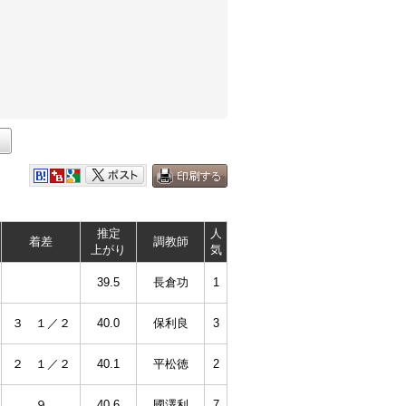
推定
人
着差
調教師
上がり
気
39.5
長倉功
1
３ １／２
40.0
保利良
3
２ １／２
40.1
平松徳
2
９
40.6
國澤利
7