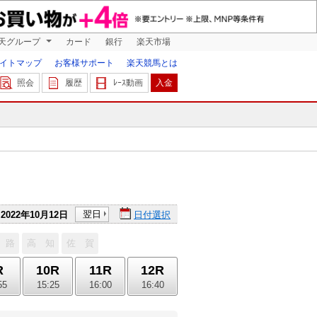
天グループ
カード
銀行
楽天市場
イトマップ
お客様サポート
楽天競馬とは
照会
履歴
ﾚｰｽ動画
入金
翌日
2022年10月12日
日付選択
 路
高 知
佐 賀
R
10R
11R
12R
55
15:25
16:00
16:40