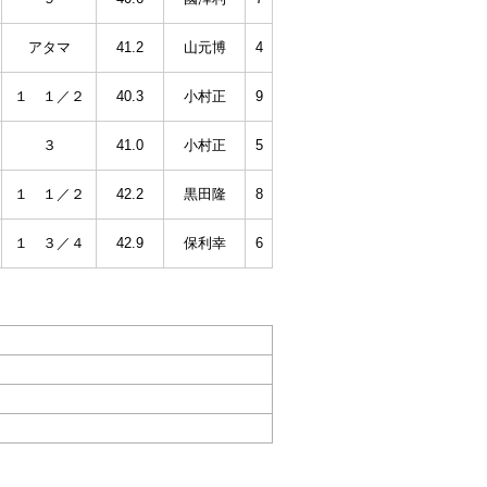
アタマ
41.2
山元博
4
１ １／２
40.3
小村正
9
３
41.0
小村正
5
１ １／２
42.2
黒田隆
8
１ ３／４
42.9
保利幸
6