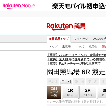
楽天競馬トップ
マイページ
みんなの
トップ
出馬表
オッズ
払戻金
競
【重要】パスキーログインの一時停止につ
【重要】楽天競馬に登録されている情報を
【重要】PayPayチャージ時の注意事項
園田競馬場 6R 競
帯広ば
門 別
盛 岡
水 沢
浦
当日
1R
2R
3
レース
10:40
11:10
11
一覧
※レース番号下部の時刻は発走時刻です。