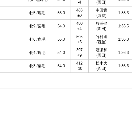
-4
(園田)
483
中田貴
牡5 /鹿毛
56.0
1:35.3
±0
(西脇)
480
杉浦健
牝9 /栗毛
54.0
1:35.5
+4
(園田)
505
竹村達
牡6 /鹿毛
56.0
1:36.0
+5
(西脇)
397
渡瀬和
牝4 /鹿毛
54.0
1:36.3
+9
(園田)
412
松木大
牝3 /栗毛
54.0
1:36.6
-10
(園田)