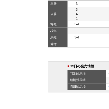
単勝
3
3
複勝
4
1
枠複
3-4
枠単
-
馬複
3-4
備考
■
本日の発売情報
門別
競馬場
船橋
競馬場
園田
競馬場