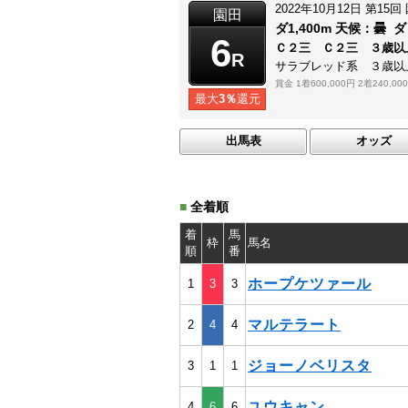
2022年10月12日
第15回
園田
ダ1,400m
天候：
曇
ダ
6
Ｃ２三 Ｃ２三 ３歳以
R
サラブレッド系 ３歳以
賞金
1着600,000円
2着240,00
最大
3％
還元
出馬表
オッズ
■
全着順
着
馬
枠
馬名
順
番
ホープケツァール
1
3
3
マルテラート
2
4
4
ジョーノベリスタ
3
1
1
ユウキャン
4
6
6