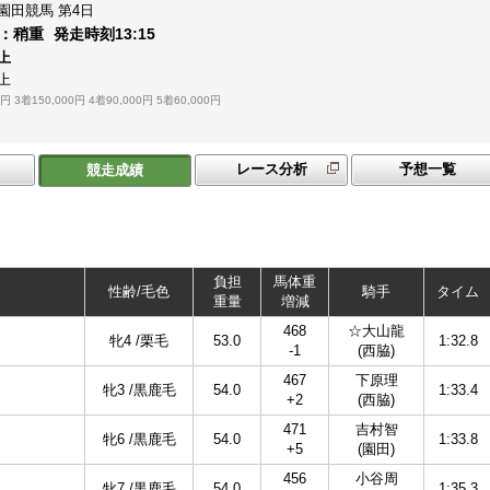
園田競馬
第4日
：
稍重
発走時刻
13:15
上
上
0円
3着150,000円
4着90,000円
5着60,000円
レース分析
予想一覧
競走成績
負担
馬体重
性齢/毛色
騎手
タイム
重量
増減
468
☆大山龍
牝4 /栗毛
53.0
1:32.8
-1
(西脇)
467
下原理
牝3 /黒鹿毛
54.0
1:33.4
+2
(西脇)
471
吉村智
牝6 /黒鹿毛
54.0
1:33.8
+5
(園田)
456
小谷周
牝7 /黒鹿毛
54.0
1:35.3