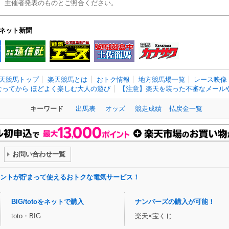
、主催者発表のものとご照合ください。
ネット新聞
天競馬トップ
楽天競馬とは
おトク情報
地方競馬場一覧
レース映像
なってから ほどよく楽しむ大人の遊び
【注意】楽天を装った不審なメールや
キーワード
出馬表
オッズ
競走成績
払戻金一覧
お問い合わせ一覧
ントが貯まって使えるおトクな電気サービス！
BIG/totoをネットで購入
ナンバーズの購入が可能！
toto・BIG
楽天×宝くじ