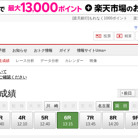
[楽天銀行]もれなく1000ポイント
楽
サ
投票
精算
予想
お知らせ
おトク情報
ガイド
情報サイトUma+
走成績
レース分析
データ分析
カレンダー
映像
いて
ご確認ください
走成績
前日
 和
船 橋
大 井
川 崎
金 沢
笠 松
名古屋
園 田
姫
R
4R
5R
6R
7R
8R
9
:40
12:10
12:40
13:15
13:45
14:20
14: