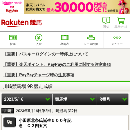
楽天競馬
通知
馬券カゴ
投票
入金
出馬表
レース映像
メニュー
【重要】パスキーログインの一時停止について
【重要】楽天ポイント、PayPayのご利用に関する注意事項
【重要】PayPayチャージ時の注意事項
川崎競馬場 9R 競走成績
2023/5/16
競馬場
R番号
川崎
2023年5月16日第2回 川崎競馬 第2日
小田原北条氏誕生５００年記
9
R
念 Ｃ２四五六