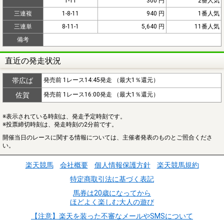
1-11
300 円
2番人気
三連複
1-8-11
940 円
1番人気
三連単
8-11-1
5,640 円
11番人気
備考
直近の発走状況
帯広ば
発売前 1レース14:45発走 （最大1％還元）
佐賀
発売前 1レース16:00発走 （最大1％還元）
※表示されている時刻は、発走予定時刻です。
※投票締切時刻は、発走時刻の2分前です。
開催当日のレースに関する情報については、主催者発表のものとご照合くださ
い。
楽天競馬
会社概要
個人情報保護方針
楽天競馬規約
特定商取引法に基づく表記
馬券は20歳になってから
ほどよく楽しむ大人の遊び
【注意】楽天を装った不審なメールやSMSについて