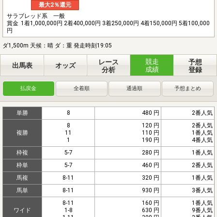
最大2％還元
サラブレッド系 一般
賞金
1着1,000,000円 2着400,000円 3着250,000円 4着150,000円 5着100,000
円
ダ1,500m 天候：晴 ダ：重 発走時刻19:05
競走
レース
予想
出馬表
オッズ
成績
分析
登録
払戻金
全着順
通過順
予想まとめ
単勝
8
480 円
2番人気
8
120 円
2番人気
複勝
11
110 円
1番人気
1
190 円
4番人気
枠複
5-7
280 円
1番人気
枠単
5-7
460 円
2番人気
馬複
8-11
320 円
1番人気
馬単
8-11
930 円
3番人気
8-11
160 円
1番人気
ワイド
1-8
630 円
9番人気