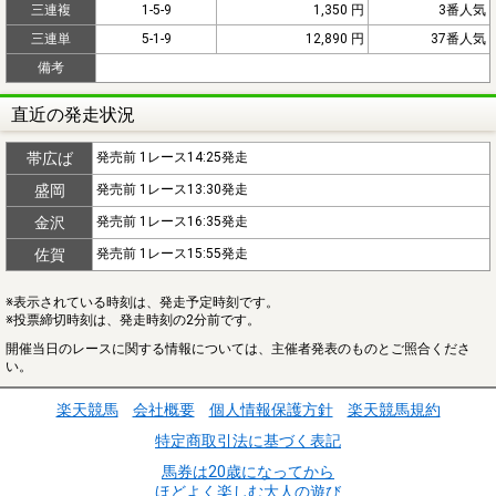
三連複
1-5-9
1,350 円
3番人気
三連単
5-1-9
12,890 円
37番人気
備考
直近の発走状況
帯広ば
発売前 1レース14:25発走
盛岡
発売前 1レース13:30発走
金沢
発売前 1レース16:35発走
佐賀
発売前 1レース15:55発走
※表示されている時刻は、発走予定時刻です。
※投票締切時刻は、発走時刻の2分前です。
開催当日のレースに関する情報については、主催者発表のものとご照合くださ
い。
楽天競馬
会社概要
個人情報保護方針
楽天競馬規約
特定商取引法に基づく表記
馬券は20歳になってから
ほどよく楽しむ大人の遊び