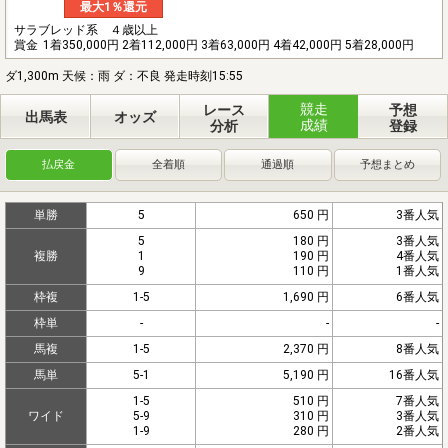
最大1％還元
サラブレッド系 ４歳以上
賞金
1着350,000円 2着112,000円 3着63,000円 4着42,000円 5着28,000円
ダ1,300m 天候：雨 ダ：不良 発走時刻15:55
競走
レース
予想
出馬表
オッズ
成績
分析
登録
払戻金
全着順
通過順
予想まとめ
単勝
5
650 円
3番人気
5
180 円
3番人気
複勝
1
190 円
4番人気
9
110 円
1番人気
枠複
1-5
1,690 円
6番人気
枠単
-
-
-
馬複
1-5
2,370 円
8番人気
馬単
5-1
5,190 円
16番人気
1-5
510 円
7番人気
ワイド
5-9
310 円
3番人気
1-9
280 円
2番人気