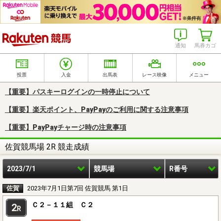
楽天競馬
通知
馬券カゴ
投票
入金
出馬表
レース映像
メニュー
【重要】パスキーログインの一時停止について
【重要】楽天ポイント、PayPayのご利用に関する注意事項
【重要】PayPayチャージ時の注意事項
佐賀競馬場 2R 競走成績
2023/7/1
競馬場
R番号
佐賀
2023年7月1日第7回 佐賀競馬 第1日
Ｃ２－１１組 Ｃ２
2
R