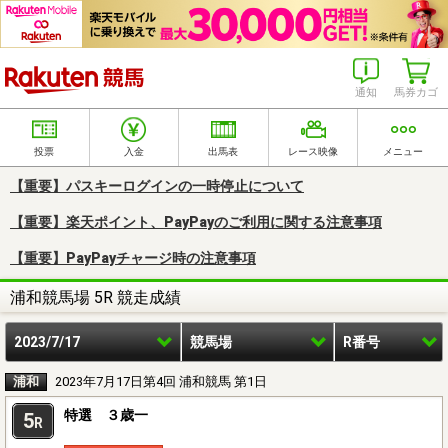
楽天競馬
通知
馬券カゴ
投票
入金
出馬表
レース映像
メニュー
【重要】パスキーログインの一時停止について
【重要】楽天ポイント、PayPayのご利用に関する注意事項
【重要】PayPayチャージ時の注意事項
浦和競馬場 5R 競走成績
2023/7/17
競馬場
R番号
浦和
2023年7月17日第4回 浦和競馬 第1日
特選 ３歳一
5
R