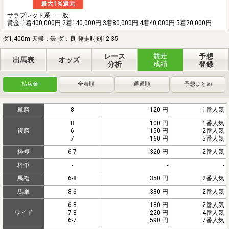
最大1％還元
サラブレッド系 一般
賞金
1着400,000円 2着140,000円 3着80,000円 4着40,000円 5着20,000円
ダ1,400m 天候：曇 ダ：良 発走時刻12:35
競走
レース
予想
出馬表
オッズ
成績
分析
登録
払戻金
全着順
通過順
予想まとめ
単勝
8
120 円
1番人気
8
100 円
1番人気
複勝
6
150 円
2番人気
7
160 円
5番人気
枠複
6-7
320 円
2番人気
枠単
-
-
-
馬複
6-8
350 円
2番人気
馬単
8-6
380 円
2番人気
6-8
180 円
2番人気
ワイド
7-8
220 円
4番人気
6-7
590 円
7番人気