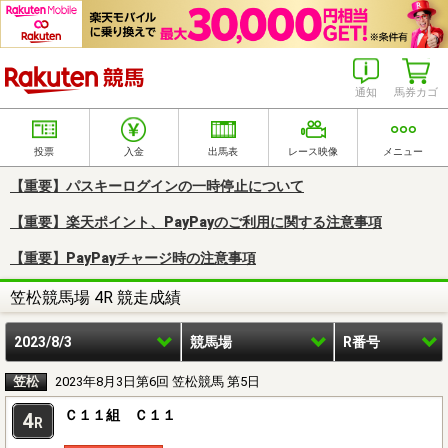
楽天競馬
通知
馬券カゴ
投票
入金
出馬表
レース映像
メニュー
【重要】パスキーログインの一時停止について
【重要】楽天ポイント、PayPayのご利用に関する注意事項
【重要】PayPayチャージ時の注意事項
笠松競馬場 4R 競走成績
2023/8/3
競馬場
R番号
笠松
2023年8月3日第6回 笠松競馬 第5日
Ｃ１１組 Ｃ１１
4
R