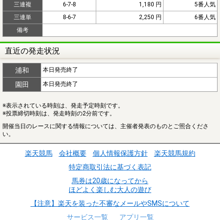
三連複
6-7-8
1,180 円
5番人気
三連単
8-6-7
2,250 円
6番人気
備考
直近の発走状況
浦和
本日発売終了
園田
本日発売終了
※表示されている時刻は、発走予定時刻です。
※投票締切時刻は、発走時刻の2分前です。
開催当日のレースに関する情報については、主催者発表のものとご照合くださ
い。
楽天競馬
会社概要
個人情報保護方針
楽天競馬規約
特定商取引法に基づく表記
馬券は20歳になってから
ほどよく楽しむ大人の遊び
【注意】楽天を装った不審なメールやSMSについて
サービス一覧
アプリ一覧