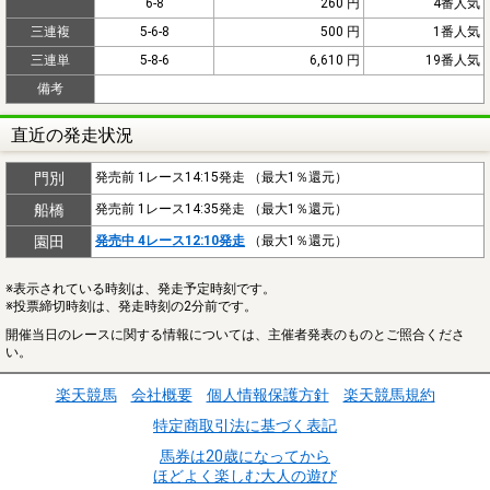
6-8
260 円
4番人気
三連複
5-6-8
500 円
1番人気
三連単
5-8-6
6,610 円
19番人気
備考
直近の発走状況
門別
発売前 1レース14:15発走 （最大1％還元）
船橋
発売前 1レース14:35発走 （最大1％還元）
園田
発売中 4レース12:10発走
（最大1％還元）
※表示されている時刻は、発走予定時刻です。
※投票締切時刻は、発走時刻の2分前です。
開催当日のレースに関する情報については、主催者発表のものとご照合くださ
い。
楽天競馬
会社概要
個人情報保護方針
楽天競馬規約
特定商取引法に基づく表記
馬券は20歳になってから
ほどよく楽しむ大人の遊び