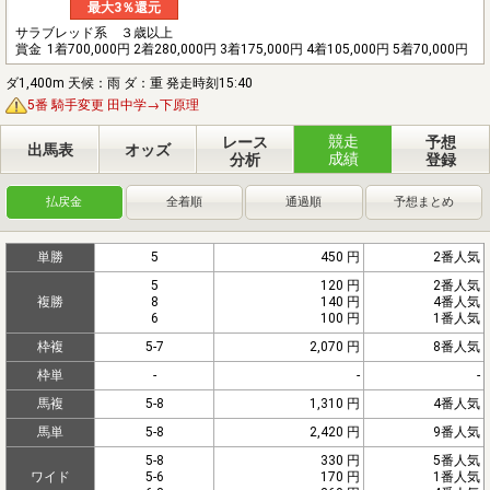
最大3％還元
サラブレッド系 ３歳以上
賞金
1着700,000円 2着280,000円 3着175,000円 4着105,000円 5着70,000円
ダ1,400m 天候：雨 ダ：重 発走時刻15:40
5番 騎手変更 田中学→下原理
競走
レース
予想
出馬表
オッズ
成績
分析
登録
払戻金
全着順
通過順
予想まとめ
単勝
5
450 円
2番人気
5
120 円
2番人気
複勝
8
140 円
4番人気
6
100 円
1番人気
枠複
5-7
2,070 円
8番人気
枠単
-
-
-
馬複
5-8
1,310 円
4番人気
馬単
5-8
2,420 円
9番人気
5-8
330 円
5番人気
ワイド
5-6
170 円
1番人気