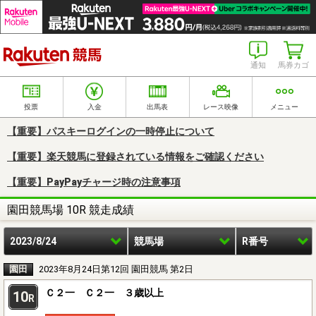
楽天競馬
通知
馬券カゴ
投票
入金
出馬表
レース映像
メニュー
【重要】パスキーログインの一時停止について
【重要】楽天競馬に登録されている情報をご確認ください
【重要】PayPayチャージ時の注意事項
園田競馬場 10R 競走成績
2023/8/24
競馬場
R番号
園田
2023年8月24日第12回 園田競馬 第2日
Ｃ２一 Ｃ２一 ３歳以上
10
R